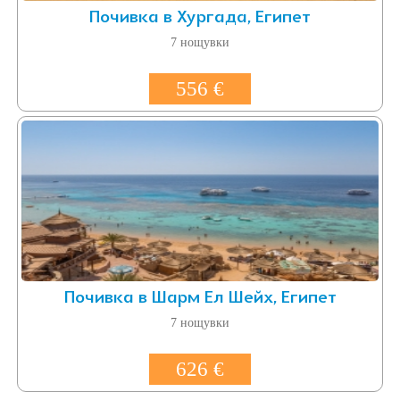
Почивка в Хургада, Египет
7 нощувки
556 €
Почивка в Шарм Ел Шейх, Египет
7 нощувки
626 €