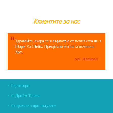
Клиентите за нас
Здравейте, вчера се завърнахме от почивката ни в
Шарм Ел Шейх. Прекрасно място за почивка.
Хот...
сем. Иванови
Партньори
За Дрийм Травъл
Застраховки при пътуване