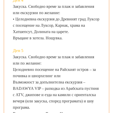
Ден 4
Закуска. Свободно време за плаж и забавления
или екскурзии по желание:
• Целодневна екскурзия до Древният град Луксор
с посещение на Луксор, Карнак, храма на
Хатшепсут, Долината на царете.
Връщане в хотела. Нощувка.
Ден 5
Закуска. Свободно време за плаж и забавления
или по желание:
Целодневно посещение на Райският остров – за
почивка и шнорхелинг или
Възможност за допълнителна екскурзия –
BADAWYA VIP – разходка из Арабската пустиня
с ATV, джипове и езда на камили с ориенталска
вечеря (или закуска, според програмата) и шоу
програма.