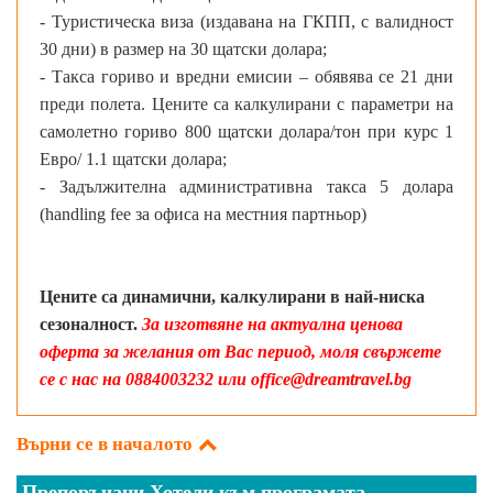
- Туристическа виза (издавана на ГКПП, с валидност
30 дни) в размер на 30 щатски долара;
- Такса гориво и вредни емисии – обявява се 21 дни
преди полета. Цените са калкулирани с параметри на
самолетно гориво 800 щатски долара/тон при курс 1
Евро/ 1.1 щатски долара;
- Задължителна административна такса 5 долара
(handling fee за офиса на местния партньор)
Цените са динамични, калкулирани в най-ниска
сезоналност.
За изготвяне на актуална ценова
оферта за желания от Вас период, моля свържете
се с нас на 0884003232 или office@dreamtravel.bg
Върни се в началото
Препоръчани Хотели към програмата