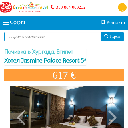
+359 884 003232
Оферти
Контакти
Търси
Почивка в Хургада, Египет
Хотел Jasmine Palace Resort 5*
617 €