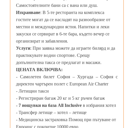
Самостоятелните бани са с вана или душ.
Изхранване
: В 5-те ресторанта на комплекса
гостите могат да се насладят на разнообразие от
местни и международни ястия. Напитки и леки
закуски се сервират в 6-те бара, където вечер се
организират и забавления.
Услуги
: При заявка можете да играете билярд и да
практикувате водни спортове. Срещу
допълнителна такса се предлагат и масажи.
ЦЕНАТА ВКЛЮЧВА:
- Самолетен билет София – Хургада – София с
директен чартърен полет с European Air Charter
- Летищни такси
- Регистриран багаж 20 кг и 5 кг ръчен багаж
- 7 нощувки на база All Inclusive
в избрания хотел
- Трансфер летище – хотел – летище
- Медицинска застраховка Помощ при пътуване от
Евроинс с покритие 10000 евро