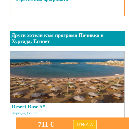
Други хотели към програма Почивка в
Хургада, Египет
Desert Rose 5*
Хургада, Египет
711 €
ОФЕРТА