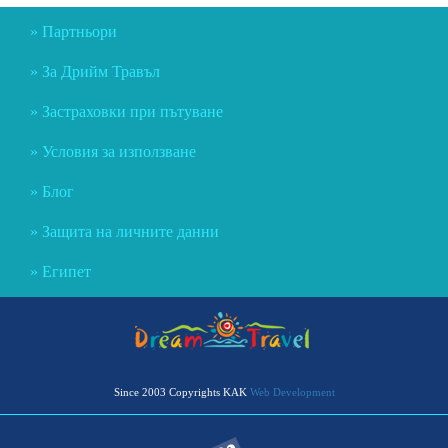
Партньори
За Дрийм Травъл
Застраховки при пътуване
Условия за използване
Блог
Защита на личните данни
Египет
Since 2003 Copyrights KAK
Web Development