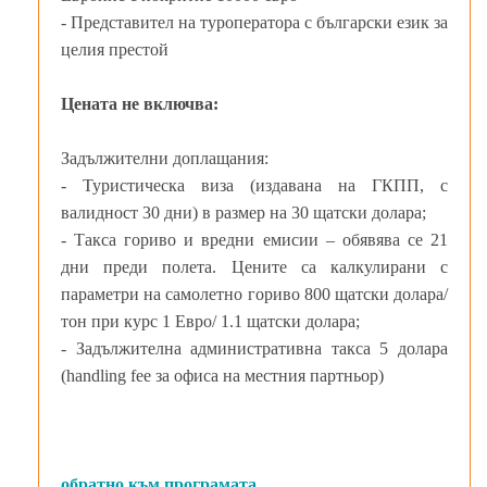
- Представител на туроператора с български език за
целия престой
Цената не включва:
Задължителни доплащания:
- Туристическа виза (издавана на ГКПП, с
валидност 30 дни) в размер на 30 щатски долара;
- Такса гориво и вредни емисии – обявява се 21
дни преди полета. Цените са калкулирани с
параметри на самолетно гориво 800 щатски долара/
тон при курс 1 Евро/ 1.1 щатски долара;
- Задължителна административна такса 5 долара
(handling fee за офиса на местния партньор)
обратно към програмата