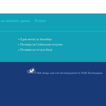
 на личните данни
Египет
» Една мечта за Занзибар
» Почивка на Сейшелски острови
» Почивка на остров Бали
Web design and web developopment by KAK Development