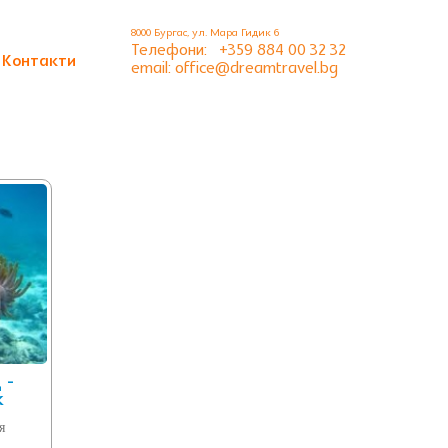
8000 Бургас, ул. Мара Гидик 6
Телефони:
+359 884 00 32 32
Контакти
email: office@dreamtravel.bg
 -
к
я