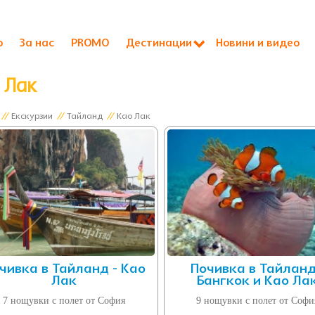
о
За нас
PROMO
Дестинации
Новини и видео
 Лак
//
Екскурзии
//
Тайланд
//
Као Лак
чивка в Тайланд - Као
Почивка в Тайланд
Лак
Бангкок и Као Ла
7 нощувки с полет от София
9 нощувки с полет от Софи