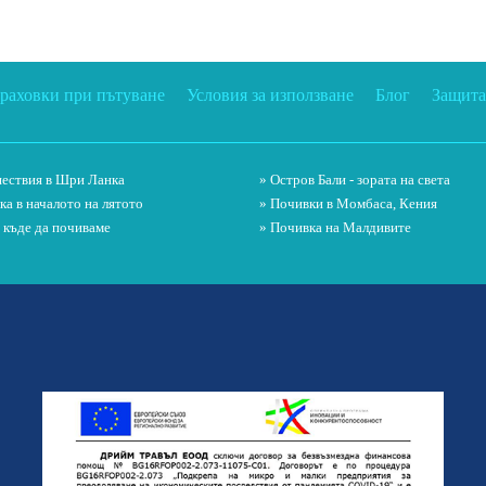
траховки при пътуване
Условия за използване
Блог
Защита
ествия в Шри Ланка
» Остров Бали - зората на света
ка в началото на лятото
» Почивки в Момбаса, Кения
и къде да почиваме
» Почивка на Малдивите