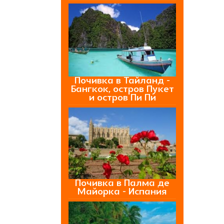
Почивка в Тайланд -
Бангкок, остров Пукет
и остров Пи Пи
Почивка в Палма де
Майорка - Испания