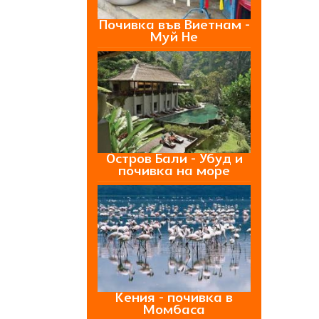
Почивка във Виетнам -
Муй Не
Остров Бали - Убуд и
почивка на море
Кения - почивка в
Момбаса