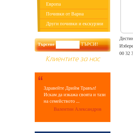
Европа
Почивки от Варна
Други почивки и екскурзии
Дестин
Търсене
Избере
00 32 
Клиентите за нас
Здравейте Дрийм Травъл!
Искам да изкажа своята и тази
на семейството ...
Валентин Александров