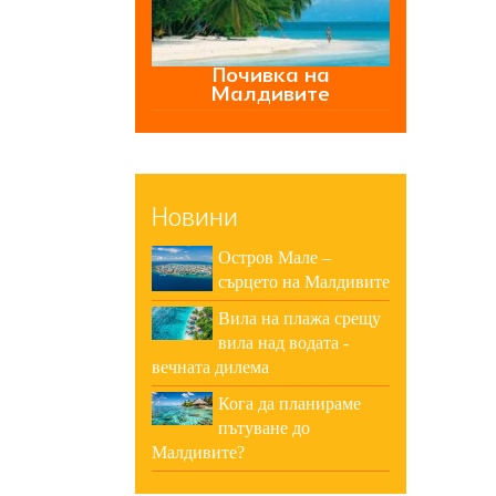
Почивка на
Малдивите
Новини
Остров Мале –
сърцето на Малдивите
Вила на плажа срещу
вила над водата -
вечната дилема
Кога да планираме
пътуване до
Малдивите?