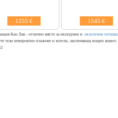
1255 €
1545 €
ация Као Лак - отлично място за екскурзии и
екзотични почивк
те тези невероятни плажове и хотели, запленяващ нощен живот.
32