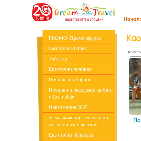
Начал
Као
PROMO! Промо оферти
Last Minute Offers
Начало
Тайланд
Екзотични почивки
Почивка на Кариби
Почивки и екскурзии за Лято
и Есен 2026
Нова година 2027
За младоженци - екзотични
По
сватбени пътешествия
Екзотични обиколки