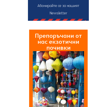
Абонирайте се за нашият
Newsletter
Препоръчани от
нас екзотични
почивки