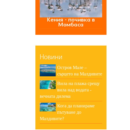
Кения - почивка в
Момбаса
Новини
Остров Мале –
сърцето на Малдивите
Вила на плажа срещу
вила над водата -
вечната дилема
Кога да планираме
пътуване до
Малдивите?