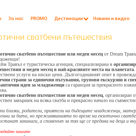
о
За нас
PROMO
Дестинации
Новини и видео
отични сватбени пътешествия
отично сватбено пътешествие или меден месец
от Dream Травъ
доженци!
йм Травъл е туристическа агенция, специализирана в
организир
ешествия и меден месец в най-красивите места на планетата
ествени услуги на ниски цени. Дългогодишният опит в провежд
ечни страни за единични пътувания, групови екскурзии и сп
антични идеи за младоженци
са гаранция за прекрасното изжив
ква.
отично сватбено пътешествие или меден месец
, организиран о
ествен завършек на всяка сватба и прекрасно начало на съвместн
пи близки, родители, приятели на бъдещите младоженци, мате
ценни за бита, но преживяванията по време на екзотично сват
останат завинаги, а споменът за тях ще се предава на деца и вн
гледайте нашите