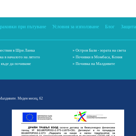
траховки при пътуване
Условия за използване
Блог
Защита
ествия в Шри Ланка
» Остров Бали - зората на света
ка в началото на лятото
» Почивки в Момбаса, Кения
и къде да почиваме
» Почивка на Малдивите
 Малдивите. Меден месец, 62