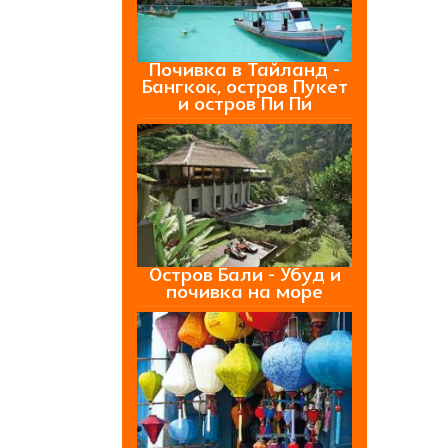
Почивка в Тайланд -
Бангкок, остров Пукет
и остров Пи Пи
Остров Бали - Убуд и
почивка на море