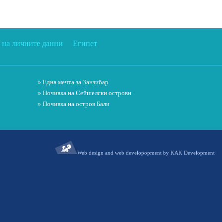
 на личните данни
Египет
» Една мечта за Занзибар
» Почивка на Сейшелски острови
» Почивка на остров Бали
Web design and web developopment by KAK Development