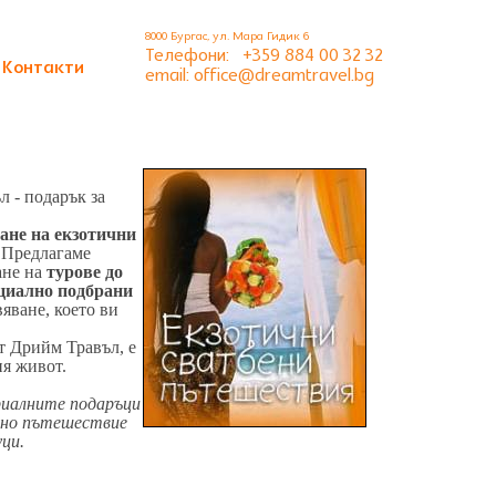
8000 Бургас, ул. Мара Гидик 6
Телефони:
+359 884 00 32 32
Контакти
email: office@dreamtravel.bg
л - подарък за
ане на екзотични
. Предлагаме
ане на
турове до
ециално подбрани
яване, което ви
т Дрийм Травъл, е
ия живот.
риалните подаръци
бено пътешествие
уци.