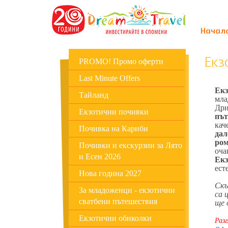
Начал
Екз
PROMO! Промо оферти
Last Minute Offers
Екз
Тайланд
мла
Дри
Екзотични почивки
път
кач
Почивка на Кариби
дал
ром
Почивки и екскурзии за Лято
оча
и Есен 2026
Екз
ест
Нова година 2027
Скъ
За младоженци - екзотични
са 
сватбени пътешествия
ще 
Екзотични обиколки
Раз