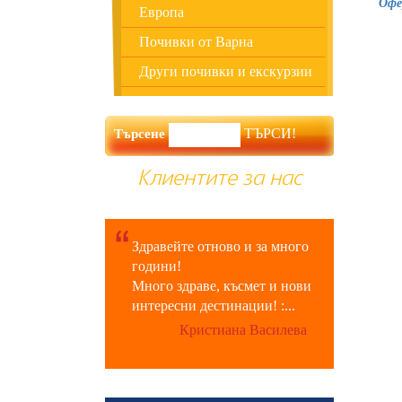
Офе
Европа
Почивки от Варна
Други почивки и екскурзии
Търсене
Клиентите за нас
Здравейте отново и за много
години!
Много здраве, късмет и нови
интересни дестинации! :...
Кристиана Василева