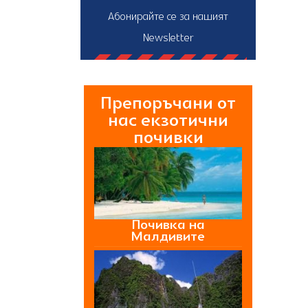
Абонирайте се за нашият
Newsletter
Препоръчани от
нас екзотични
почивки
Почивка на
Малдивите