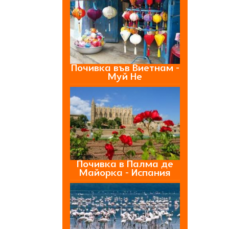
Почивка във Виетнам -
Муй Не
Почивка в Палма де
Майорка - Испания