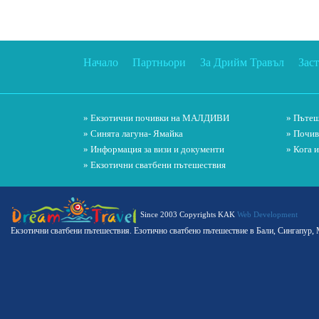
Начало
Партньори
За Дрийм Травъл
Зас
» Екзотични почивки на МАЛДИВИ
» Пътеш
» Синята лагуна- Ямайка
» Почив
» Информация за визи и документи
» Кога 
» Екзотични сватбени пътешествия
Since 2003 Copyrights KAK
Web Development
Екзотични сватбени пътешествия. Езотично сватбено пътешествие в Бали, Сингапур,