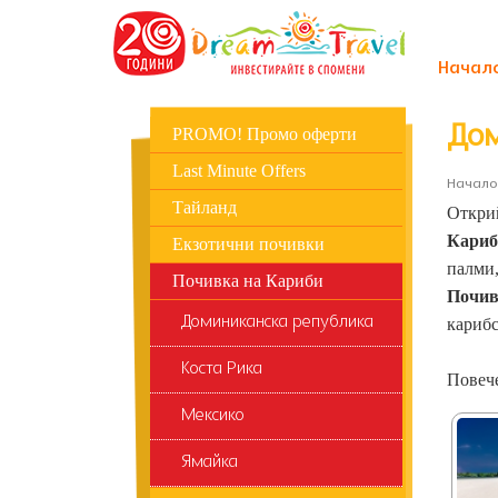
Начал
Дом
PROMO! Промо оферти
Last Minute Offers
Начало
Тайланд
Открий
Кариб
Екзотични почивки
палми,
Почивка на Кариби
Почив
Доминиканска република
карибс
Коста Рика
Повече
Мексико
Ямайка