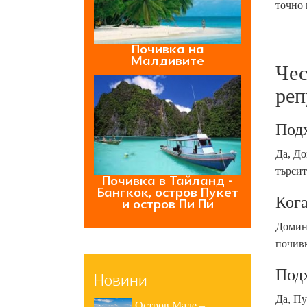
точно 
Почивка на
Малдивите
Чес
реп
Подх
Да, До
търсит
Почивка в Тайланд -
Бангкок, остров Пукет
Кога
и остров Пи Пи
Домини
почивк
Подх
Новини
Да, Пу
Остров Мале –