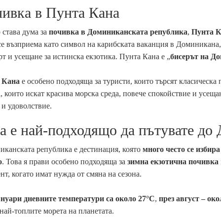
ивка в Пунта Кана
 става дума за
почивка в Доминиканската република
,
Пунта 
се възприема като символ на карибската ваканция в Доминикана,
т и усещане за истинска екзотика. Пунта Кана е „
бисерът на Д
 Кана
е особено подходяща за туристи, които търсят класическа 
а, които искат красива морска среда, повече спокойствие и усеща
 и удоволствие.
а е най-подходящо да пътувате до
канската република е дестинация, която
много често се избира
о
. Това я прави особено подходяща за
зимна екзотична почивка
нт, когато имат нужда от смяна на сезона.
януари дневните температури са около 27°C
,
през август – ок
 най-топлите морета на планетата.