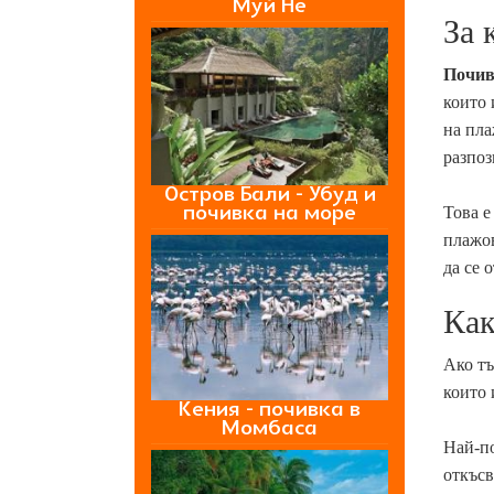
Муй Не
За 
Почив
които 
на пла
разпоз
Остров Бали - Убуд и
почивка на море
Това е
плажов
да се 
Как
Ако т
които 
Кения - почивка в
Момбаса
Най-по
откъсв