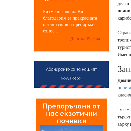
дълги 
почив
Бихме искали да Ви
благодарим за прекрасната
карибс
организация и препоръки
относ...
Страна
Деница Русева
тропич
турист
Именно
Защ
Абонирайте се за нашият
Newsletter
Домин
почив
класич
Препоръчани от
Тя е м
нас екзотични
търсят
почивки
върху