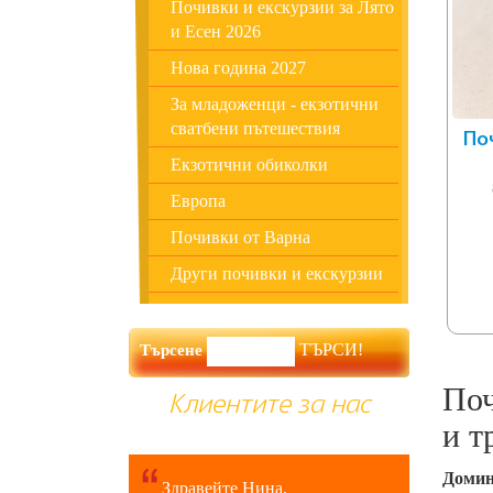
Почивки и екскурзии за Лято
и Есен 2026
Нова година 2027
За младоженци - екзотични
сватбени пътешествия
По
Екзотични обиколки
Европа
Почивки от Варна
Други почивки и екскурзии
Търсене
Поч
Клиентите за нас
и т
Домин
Здравейте Нина,