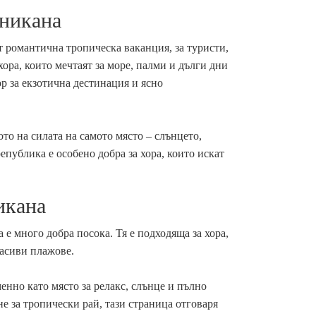
иникана
т романтична тропическа ваканция, за туристи,
хора, които мечтаят за море, палми и дълги дни
р за екзотична дестинация и ясно
то на силата на самото място – слънцето,
публика е особено добра за хора, които искат
икана
е много добра посока. Тя е подходяща за хора,
расиви плажове.
енно като място за релакс, слънце и пълно
е за тропически рай, тази страница отговаря