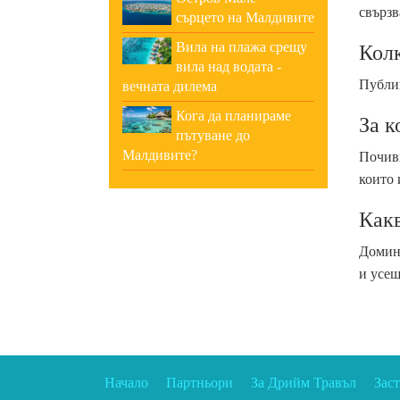
свързв
сърцето на Малдивите
Вила на плажа срещу
Кол
вила над водата -
Публик
вечната дилема
Кога да планираме
За к
пътуване до
Малдивите?
Почивк
които 
Какв
Домини
и усещ
Начало
Партньори
За Дрийм Травъл
Зас