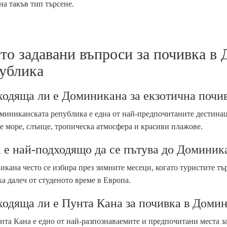
на такъв тип търсене.
то задавани въпроси за почивка в
ублика
одяща ли е Доминикана за екзотична почи
миниканската република е една от най-предпочитаните дестинац
е море, слънце, тропическа атмосфера и красиви плажове.
 е най-подходящо да се пътува до Доминик
кана често се избира през зимните месеци, когато туристите тъ
а далеч от студеното време в Европа.
одяща ли е Пунта Кана за почивка в Доми
нта Кана е едно от най-разпознаваемите и предпочитани места 