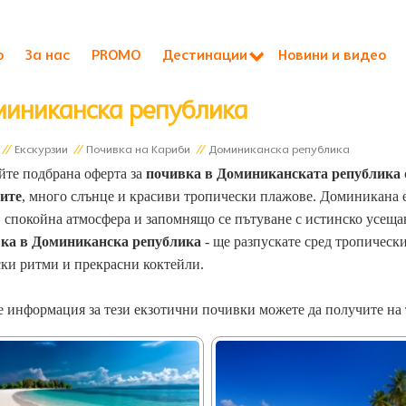
о
За нас
PROMO
Дестинации
Новини и видео
иниканска република
//
Екскурзии
//
Почивка на Кариби
//
Доминиканска република
те подбрана оферта за
почивка в Доминиканската република
ите
, много слънце и красиви тропически плажове. Доминикана е 
 спокойна атмосфера и запомнящо се пътуване с истинско усещан
ка в Доминиканска република
- ще разпускате сред тропическ
ки ритми и прекрасни коктейли.
 информация за тези екзотични почивки можете да получите на т