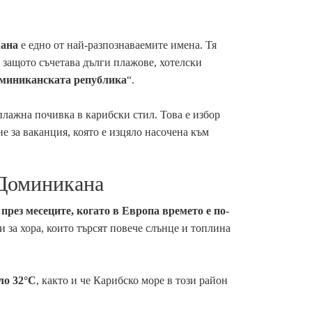
Кана
е едно от най-разпознаваемите имена. Тя
 защото съчетава дълги плажове, хотелски
оминиканската република
“.
плажна почивка в карибски стил. Това е избор
не за ваканция, която е изцяло насочена към
 Доминикана
 през месеците, когато в Европа времето е по-
и за хора, които търсят повече слънце и топлина
оло 32°C
, както и че Карибско море в този район