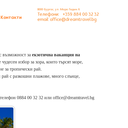
8000 Бургас, ул. Мара Гидик 6
Телефони:
+359 884 00 32 32
Контакти
email: office@dreamtravel.bg
с възможност за
екзотична ваканция на
чудесен избор за хора, които търсят море,
е за тропически рай.
и рай с разкошни плажове, много слънце,
елефон 0884 00 32 32 или office@dreamtravel.bg