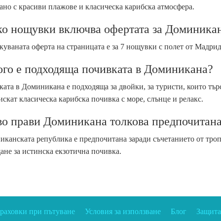
ано с красиви плажове и класическа карибска атмосфера.
ко нощувки включва офертата за Доминика
уваната оферта на страницата е за 7 нощувки с полет от Мадрид
ого е подходяща почивката в Доминикана?
ата в Доминикана е подходяща за двойки, за туристи, които търс
искат класическа карибска почивка с море, слънце и релакс.
о прави Доминикана толкова предпочитана
канската република е предпочитана заради съчетанието от троп
ане за истинска екзотична почивка.
траховки при пътуване
Условия за използване
Блог
Защита