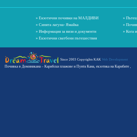
» Екзотични почивки на МАЛДИВИ
» Пътеш
» Синята лагуна- Ямайка
» Почив
» Информация за визи и документи
» Кога 
» Екзотични сватбени пътешествия
Since 2003 Copyrights KAK
Web Development
Почивка в Доминикана – Карибски плажове и Пунта Кана, екзотика на Карибите ,