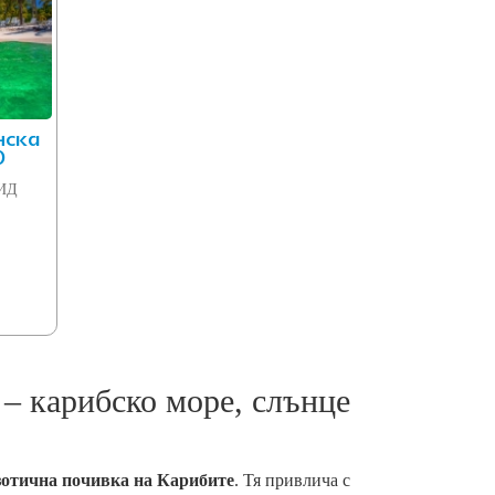
нска
О
РИД
– карибско море, слънце
зотична почивка на Карибите
. Тя привлича с