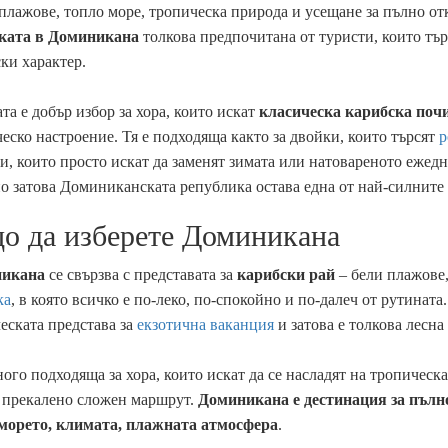
плажове, топло море, тропическа природа и усещане за пълно о
ката в Доминикана
толкова предпочитана от туристи, които тър
ки характер.
та е добър избор за хора, които искат
класическа карибска поч
еско настроение. Тя е подходяща както за двойки, които търсят
р
и, които просто искат да заменят зимата или натовареното ежедн
 затова Доминиканската република остава една от най-силните
о да изберете Доминикана
икана
се свързва с представата за
карибски рай
– бели плажове,
ка
, в която всичко е по-леко, по-спокойно и по-далеч от рутината
еската представа за
екзотична ваканция
и затова е толкова лесна
ного подходяща за хора, които искат да се насладят на тропическ
 прекалено сложен маршрут.
Доминикана е дестинация за пълн
морето, климата, плажната атмосфера
.