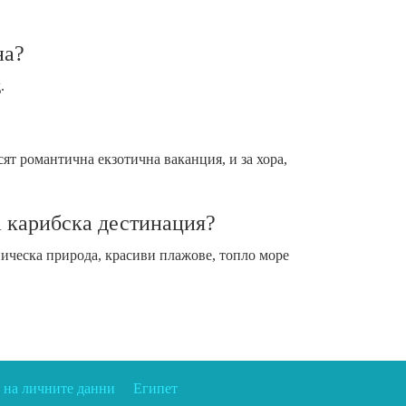
на?
.
ят романтична екзотична ваканция, и за хора,
 карибска дестинация?
ическа природа, красиви плажове, топло море
 на личните данни
Египет