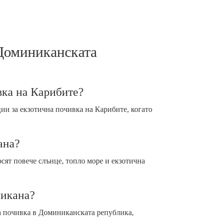
 Доминиканската
вка на Карибите?
ии за екзотична почивка на Карибите, когато
ана?
рсят повече слънце, топло море и екзотична
никана?
за почивка в Доминиканската република,