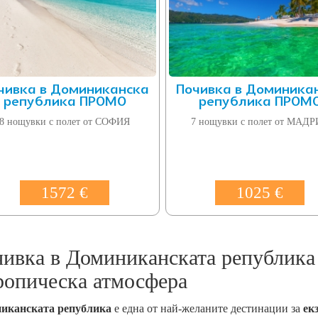
чивка в Доминиканска
Почивка в Доминика
република ПРОМО
република ПРОМ
8 нощувки с полет от СОФИЯ
7 нощувки с полет от МАД
1572 €
1025 €
ивка в Доминиканската република 
ропическа атмосфера
иканската република
е една от най-желаните дестинации за
ек