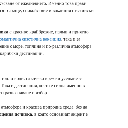
ткъсване от ежедневието. Именно това прави
сят слънце, спокойствие и ваканция с истински
ивка
с красиво крайбрежие, палми и приятно
омантична екзотична ваканция
, така и за
евие с море, топлина и по-различна атмосфера.
 карибски дестинации.
 топли води, слънчево време и усещане за
. Това е дестинация, която е силна именно в
 за разпознаване и избор.
а атмосфера и красива природна среда, без да
оценна почивка
, в която основният акцент е