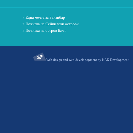
» Една мечта за Занзибар
» Почивка на Сейшелски острови
» Почивка на остров Бали
Web design and web developopment by KAK Development