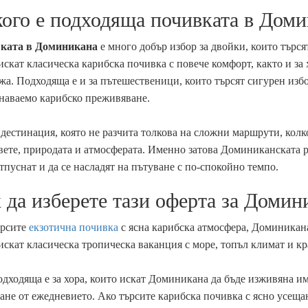
кого е подходяща почивката в Дом
ката в Доминикана
е много добър избор за двойки, които търся
искат класическа карибска почивка с повече комфорт, както и за 
жа. Подходяща е и за пътешественици, които търсят сигурен избо
наваемо карибско преживяване.
 дестинация, която не разчита толкова на сложни маршрути, колко
ете, природата и атмосферата. Именно затова Доминиканската ре
отпуснат и да се насладят на пътуване с по-спокойно темпо.
 да изберете тази оферта за Домин
ърсите
екзотична почивка
с ясна карибска атмосфера, Доминикана 
искат класическа тропическа ваканция с море, топъл климат и к
дходяща е за хора, които искат Доминикана да бъде изживяна им
ане от ежедневието. Ако търсите карибска почивка с ясно усещан