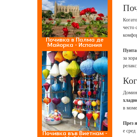
Поч
Когато
често 
комфор
Почивка в Палма де
Майорка - Испания
Пунта
за хор
релакс
Ког
Домини
хладн
в моме
През 
е сред
Почивка във Виетнам -