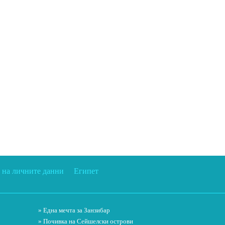
 на личните данни
Египет
» Една мечта за Занзибар
» Почивка на Сейшелски острови