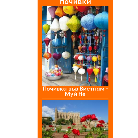
почивки
Почивка във Виетнам -
Муй Не