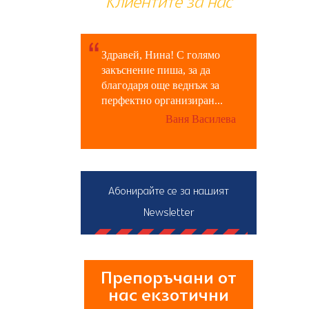
Клиентите за нас
Здравей, Нина! С голямо
закъснение пиша, за да
благодаря още веднъж за
перфектно организиран...
Ваня Василева
Абонирайте се за нашият
Newsletter
Препоръчани от
нас екзотични