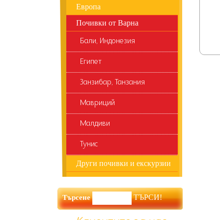
Европа
Почивки от Варна
Бали, Индонезия
Египет
Занзибар, Танзания
Мавриций
Малдиви
Тунис
Други почивки и екскурзии
Търсене