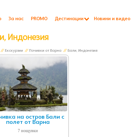
о
За нас
PROMO
Дестинации
Новини и видео
и, Индонезия
//
Екскурзии
//
Почивки от Варна
//
Бали, Индонезия
чивка на остров Бали с
полет от Варна
7 нощувки