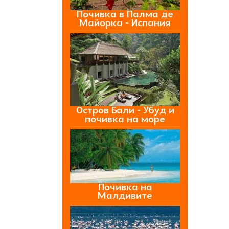
Почивка в Палма де
Майорка - Испания
Остров Бали - Убуд и
почивка на море
Почивка на
Малдивите