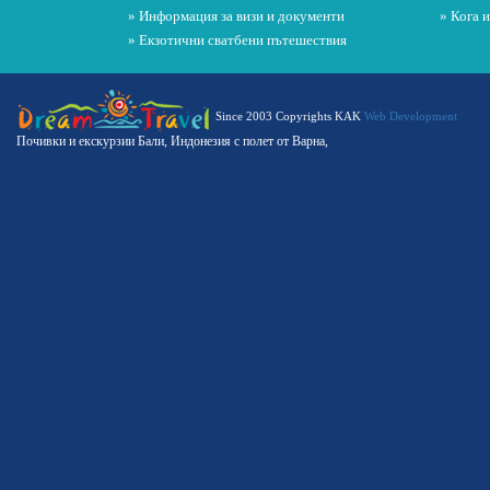
» Информация за визи и документи
» Кога 
» Екзотични сватбени пътешествия
Since 2003 Copyrights KAK
Web Development
Почивки и екскурзии Бали, Индонезия с полет от Варна,