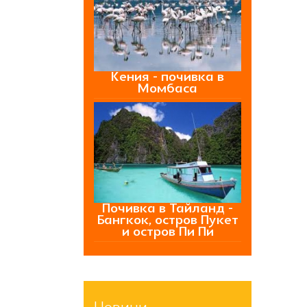
Кения - почивка в
Момбаса
Почивка в Тайланд -
Бангкок, остров Пукет
и остров Пи Пи