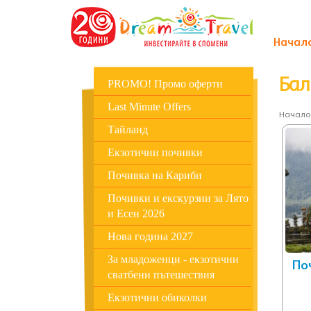
Начал
Бал
PROMO! Промо оферти
Last Minute Offers
Начало
Тайланд
Екзотични почивки
Почивка на Кариби
Почивки и екскурзии за Лято
и Есен 2026
Нова година 2027
За младоженци - екзотични
По
сватбени пътешествия
Екзотични обиколки