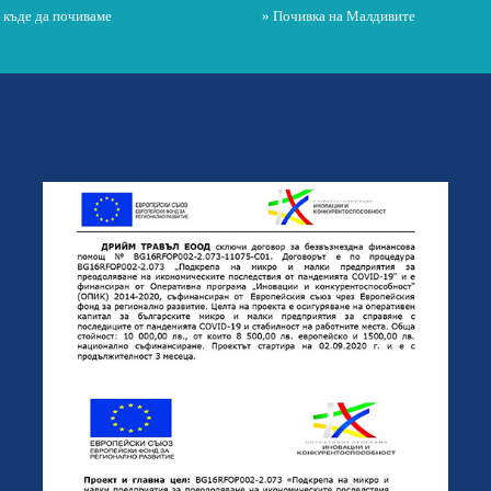
и къде да почиваме
» Почивка на Малдивите