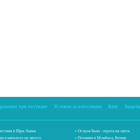
траховки при пътуване
Условия за използване
Блог
Защита
ествия в Шри Ланка
» Остров Бали - зората на света
ка в началото на лятото
» Почивки в Момбаса, Кения