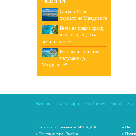
Новини
Остров Мале –
сърцето на Малдивите
Вила на плажа срещу
вила над водата -
вечната дилема
Кога да планираме
пътуване до
Малдивите?
Начало
Партньори
За Дрийм Травъл
Зас
» Екзотични почивки на МАЛДИВИ
» Пътеш
» Синята лагуна- Ямайка
» Почив