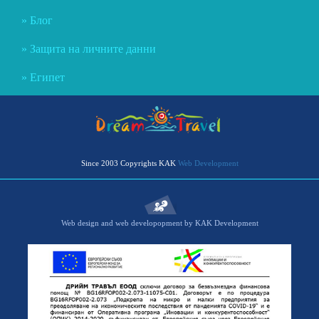
Блог
Защита на личните данни
Египет
Since 2003 Copyrights KAK
Web Development
Web design and web developopment by KAK Development