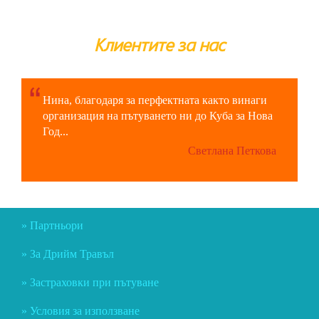
Клиентите за нас
Нина, благодаря за перфектната както винаги
организация на пътуването ни до Куба за Нова
Год...
Светлана Петкова
Партньори
За Дрийм Травъл
Застраховки при пътуване
Условия за използване