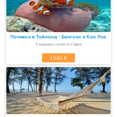
Почивка в Тайланд - Бангкок и Као Лак
9 нощувки с полет от София
1545 €