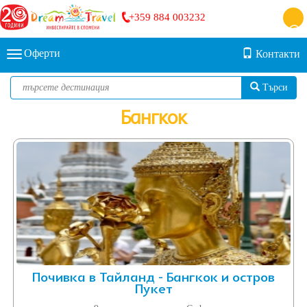
+359 884 003232
Оферти
Контакти
Търси
Бангкок
Почивка в Тайланд - Бангкок и остров
Пукет