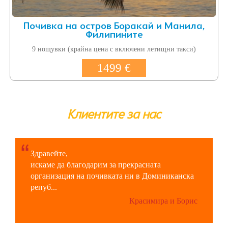
Почивка на остров Боракай и Манила,
Филипините
9 нощувки (крайна цена с включени летищни такси)
1499 €
Клиентите за нас
Здравейте,
искаме да благодарим за прекрасната
организация на почивката ни в Доминиканска
репуб...
Красимира и Борис