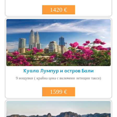
1420 €
Куала Лумпур и остров Бали
9 нощувки ( крайна цена с включени летищни такси)
1599 €