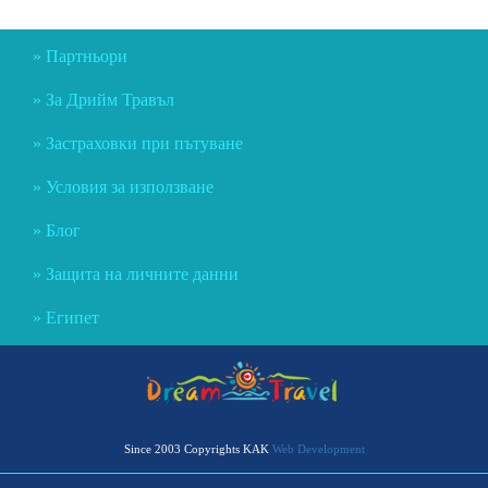
Партньори
За Дрийм Травъл
Застраховки при пътуване
Условия за използване
Блог
Защита на личните данни
Египет
Since 2003 Copyrights KAK
Web Development