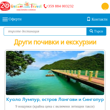
+359 884 003232
Оферти
Контакти
Търси
Други почивки и екскурзии
Куала Лумпур, остров Лангави и Сингапур
9 нощувки (крайна цена с включени летищни такси)