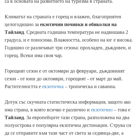
са в основата на развитието на туризма в страната.
Климатът на страната е горещ и влажен, благоприятен
целогодишно за
екзотични почивки и обиколки на
Тайланд
. Средната годишна температура не надвишава 2
градуса, и е поносима. Влажността, особено на юг е висока.
Годишно се различават три сезона: прохладен, дъждовен, и
горещ. Всеки има своя чар.
Горещият сезон е от октомври до февруари, дъждовният
сезон - от юни до октомври, горещият - от март до май.
Растителността е
екзотична
– тропическа и саванна.
Дотук със скучната статистическа информация, защото ако
има страна, в която всичко е различно и
екзотично
– това е
Тайланд
. За европейците тази страна, разположена на два
полуострова е популярна екзотична дестинации. Струва си
да се отправите към тази част от света за седмица-две, а