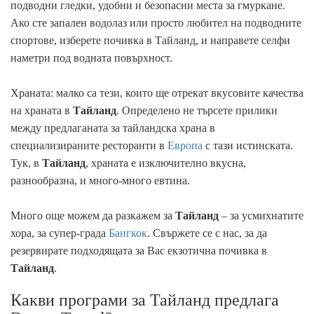
подводни гледки, удобни и безопасни места за гмуркане.
Ако сте запален водолаз или просто любител на подводните
спортове, изберете почивка в Тайланд, и направете селфи
наметри под водната повърхност.
Храната: малко са тези, които ще отрекат вкусовите качества
на храната в
Тайланд
. Определено не търсете прилики
между предлаганата за тайландска храна в
специализираните ресторанти в
Европа
с тази истинската.
Тук, в
Тайланд
, храната е изключително вкусна,
разнообразна, и много-много евтина.
Много още можем да разкажем за
Тайланд
– за усмихнатите
хора, за супер-града
Бангкок
. Свържете се с нас, за да
резервирате подходящата за Вас екзотична почивка в
Тайланд
.
Какви програми за Тайланд предлага