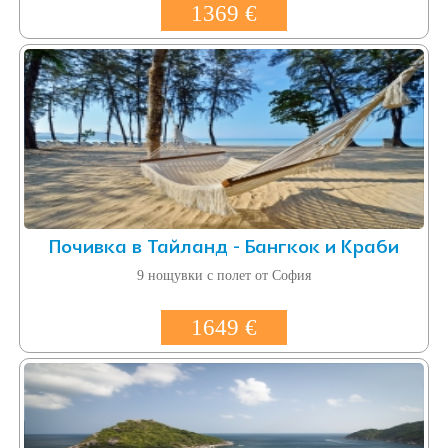
1369 €
Почивка в Тайланд - Бангкок и Краби
9 нощувки с полет от София
1649 €