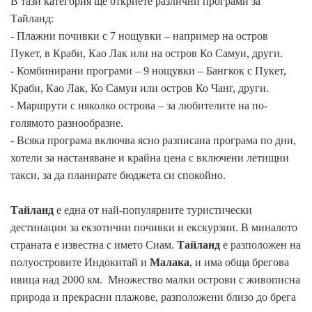
В тази категория ще откриете различни програми за
Тайланд:
- Плажни почивки с 7 нощувки – например на остров
Пукет, в Краби, Као Лак или на остров Ко Самуи, други.
- Комбинирани програми – 9 нощувки – Бангкок с Пукет,
Краби, Као Лак, Ко Самуи или остров Ко Чанг, други.
- Маршрути с няколко острова – за любителите на по-
голямото разнообразие.
- Всяка програма включва ясно разписана програма по дни,
хотели за настаняване и крайна цена с включени летищни
такси, за да планирате бюджета си спокойно.
Тайланд
е една от най-популярните туристически
дестинации за екзотични почивки и екскурзии. В миналото
страната е известна с името Сиам.
Тайланд
е разположен на
полуостровите Индокитай и
Малака
, и има обща брегова
ивица над 2000 км. Множество малки острови с живописна
природа и прекрасни плажове, разположени близо до брега