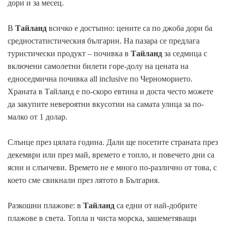
дори и за месец.
В
Тайланд
всичко е достъпно: цените са по джоба дори ба
средностатистическия българин. На пазара се предлага
туристически продукт – почивка в
Тайланд
за седмица с
включени самолетни билети горе-долу на цената на
едноседмична почивка all inclusive по Черноморието.
Храната в Тайланд е по-скоро евтина и доста често можете
да закупите невероятни вкусотии на самата улица за по-
малко от 1 долар.
Слънце през цялата година. Дали ще посетите страната през
декември или през май, времето е топло, и повечето дни са
ясни и слънчеви. Времето не е много по-различно от това, с
което сме свикнали през лятото в България.
Разкошни плажове: в
Тайланд
са едни от най-добрите
плажове в света. Топла и чиста морска, зашеметяващи