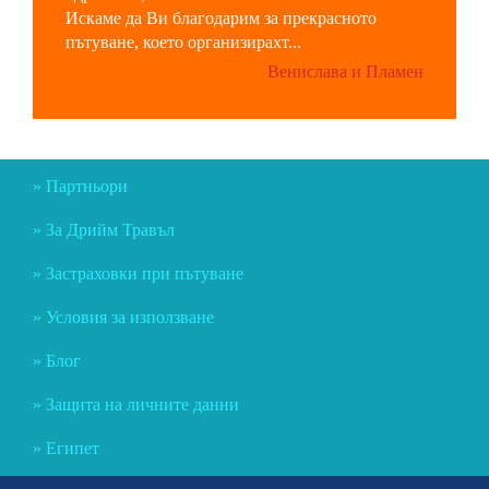
Искаме да Ви благодарим за прекрасното
пътуване, което организирахт...
Венислава и Пламен
Партньори
За Дрийм Травъл
Застраховки при пътуване
Условия за използване
Блог
Защита на личните данни
Египет