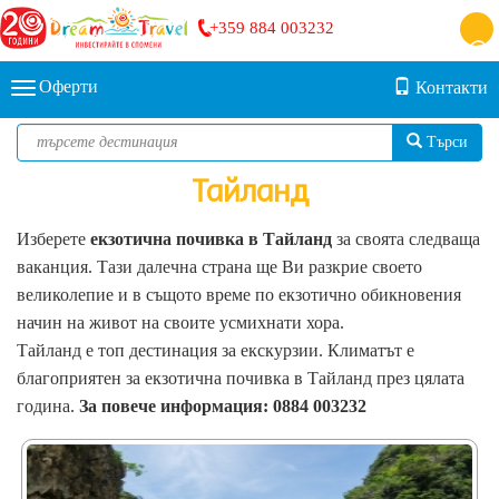
+359 884 003232
Оферти
Контакти
Търси
Тайланд
Изберете
екзотична почивка в Тайланд
за своята следваща
ваканция. Тази далечна страна ще Ви разкрие своето
великолепие и в същото време по екзотично обикновения
начин на живот на своите усмихнати хора.
Тайланд е топ дестинация за екскурзии. Климатът е
благоприятен за екзотична почивка в Тайланд през цялата
година.
За повече информация: 0884 003232