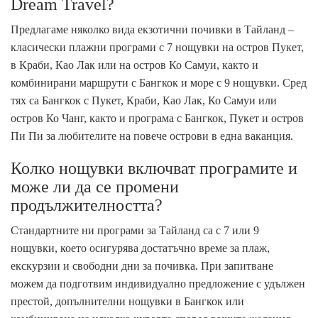
Dream Travel?
Предлагаме няколко вида екзотични почивки в Тайланд –
класически плажни програми с 7 нощувки на остров Пукет,
в Краби, Као Лак или на остров Ко Самуи, както и
комбинирани маршрути с Бангкок и море с 9 нощувки. Сред
тях са Бангкок с Пукет, Краби, Као Лак, Ко Самуи или
остров Ко Чанг, както и програма с Бангкок, Пукет и остров
Пи Пи за любителите на повече острови в една ваканция.
Колко нощувки включват програмите и
може ли да се промени
продължителността?
Стандартните ни програми за Тайланд са с 7 или 9
нощувки, което осигурява достатъчно време за плаж,
екскурзии и свободни дни за почивка. При запитване
можем да подготвим индивидуално предложение с удължен
престой, допълнителни нощувки в Бангкок или