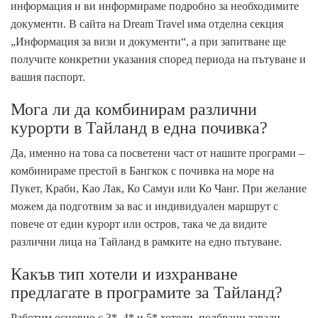
информация и ви информираме подробно за необходимите
документи. В сайта на Dream Travel има отделна секция
„Информация за визи и документи“, а при запитване ще
получите конкретни указания според периода на пътуване и
вашия паспорт.
Мога ли да комбинирам различни
курорти в Тайланд в една почивка?
Да, именно на това са посветени част от нашите програми –
комбинираме престой в Бангкок с почивка на море на
Пукет, Краби, Као Лак, Ко Самуи или Ко Чанг. При желание
можем да подготвим за вас и индивидуален маршрут с
повече от един курорт или остров, така че да видите
различни лица на Тайланд в рамките на едно пътуване.
Какъв тип хотели и изхранване
предлагате в програмите за Тайланд?
Работим основно с 3*, 4* и 5* хотели, подбрани заради