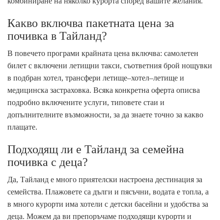
комбиниране на няколко курорта според вашите желания.
Какво включва пакетната цена за
почивка в Тайланд?
В повечето програми крайната цена включва: самолетен
билет с включени летищни такси, съответния брой нощувки
в подбран хотел, трансфери летище–хотел–летище и
медицинска застраховка. Всяка конкретна оферта описва
подробно включените услуги, типовете стаи и
допълнителните възможности, за да знаете точно за какво
плащате.
Подходящ ли е Тайланд за семейна
почивка с деца?
Да, Тайланд е много приятелски настроена дестинация за
семейства. Плажовете са дълги и пясъчни, водата е топла, а
в много курорти има хотели с детски басейни и удобства за
деца. Можем да ви препоръчаме подходящи курорти и