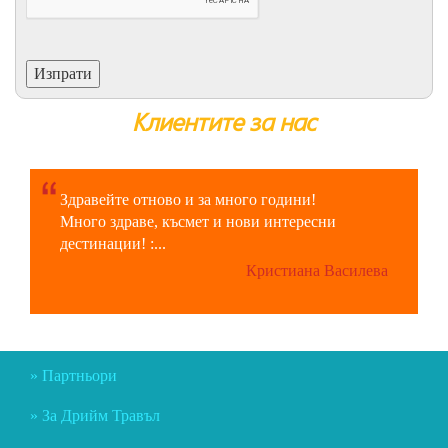
Клиентите за нас
Здравейте отново и за много години!
Много здраве, късмет и нови интересни
дестинации! :...
Кристиана Василева
Партньори
За Дрийм Травъл