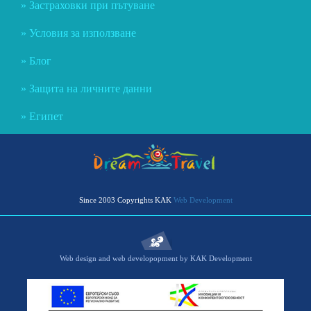
Застраховки при пътуване
Условия за използване
Блог
Защита на личните данни
Египет
Since 2003 Copyrights KAK
Web Development
Web design and web developopment by KAK Development