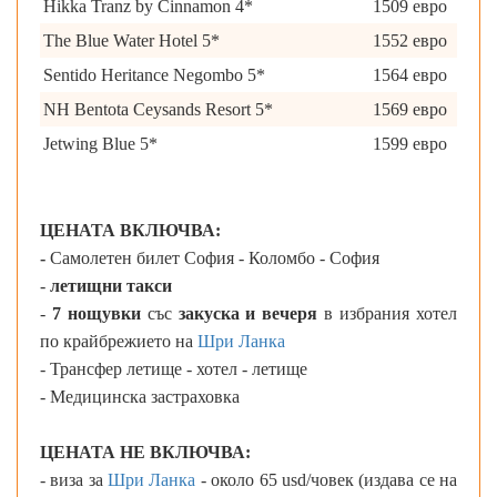
Hikka Tranz by Cinnamon 4*
1509 евро
The Blue Water Hotel 5*
1552 евро
Sentido Heritance Negombo 5*
1564 евро
NH Bentota Ceysands Resort 5*
1569 евро
Jetwing Blue 5*
1599 евро
ЦЕНАТА ВКЛЮЧВА:
-
Самолетен билет София - Коломбо - София
-
летищни такси
-
7 нощувки
със
закуска и вечеря
в избрания хотел
по крайбрежието на
Шри Ланка
- Трансфер летище - хотел - летище
- Медицинска застраховка
ЦЕНАТА НЕ ВКЛЮЧВА:
- виза за
Шри Ланка
- около 65 usd/човек (издава се на