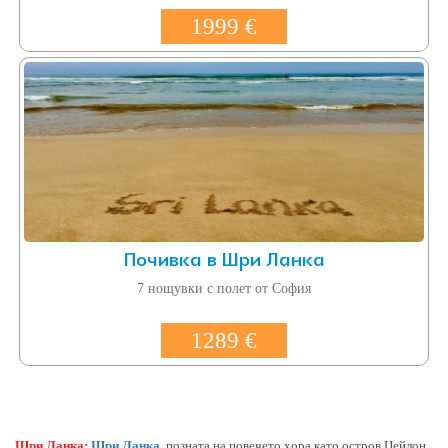
1999 €
Почивка в Шри Ланка
7 нощувки с полет от София
1289 €
Шри Ланка:
Шри Ланка
, позната на повечето хора като остров Цейлон