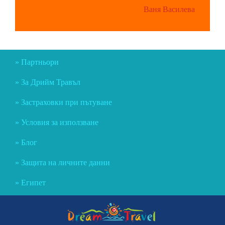
Ваня Василева
Партньори
За Дрийм Травъл
Застраховки при пътуване
Условия за използване
Блог
Защита на личните данни
Египет