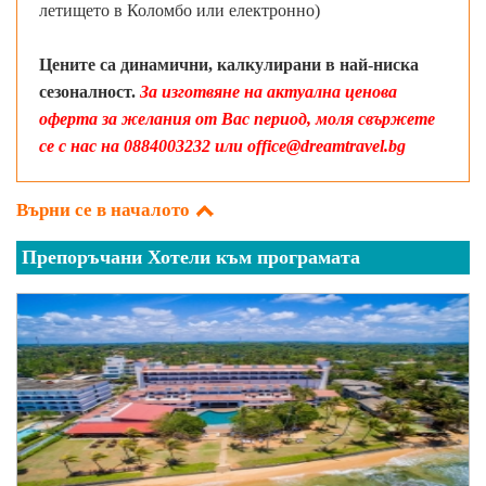
летището в Коломбо или електронно)
Цените са динамични, калкулирани в най-ниска
сезоналност.
За изготвяне на актуална ценова
оферта за желания от Вас период, моля свържете
се с нас на 0884003232 или office@dreamtravel.bg
Върни се в началото
Препоръчани Хотели към програмата