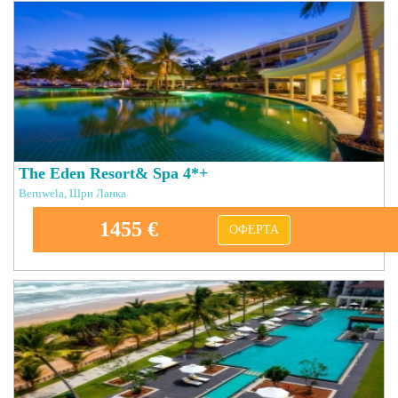
The Eden Resort& Spa 4*+
Beruwela, Шри Ланка
1455 €
ОФЕРТА