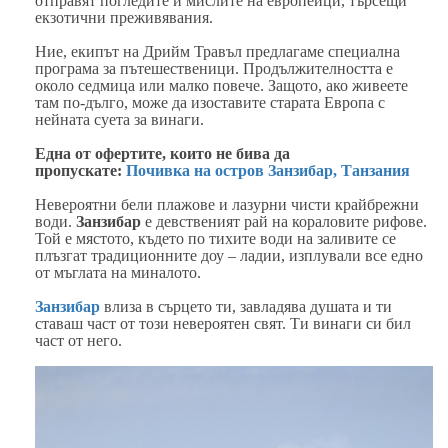
отправят погледите и мислите на европейци, търсещи
екзотични преживявания.
Ние, екипът на Дрийм Травъл предлагаме специална
програма за пътешественици. Продължителността е
около седмица или малко повече. Защото, ако живеете
там по-дълго, може да изоставите старата Европа с
нейната суета за винаги.
Една от офертите, които не бива да
пропускате:
Почивка на остров Занзибар, Танзания
Невероятни бели плажове и лазурни чисти крайбрежни
води.
Занзибар
е девственият рай на кораловите рифове.
Той е мястото, където по тихите води на заливите се
плъзгат традиционните доу – ладии, изплували все едно
от мъглата на миналото.
Занзибар
влиза в сърцето ти, завладява душата и ти
ставаш част от този невероятен свят. Ти винаги си бил
част от него.