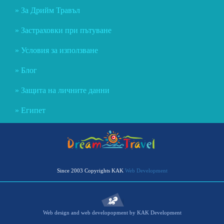
За Дрийм Травъл
Застраховки при пътуване
Условия за използване
Блог
Защита на личните данни
Египет
Since 2003 Copyrights KAK
Web Development
Web design and web developopment by KAK Development