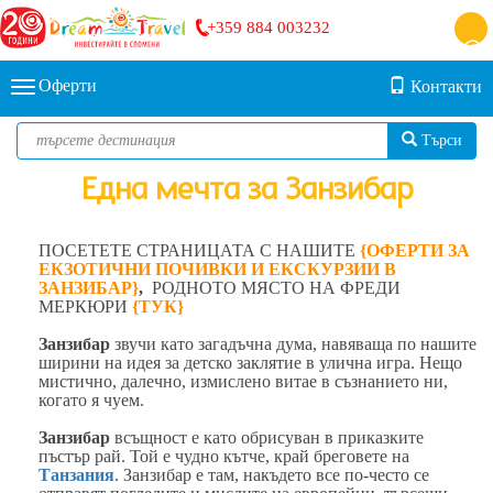
+359 884 003232
Оферти
Контакти
Търси
Една мечта за Занзибар
ПОСЕТЕТЕ СТРАНИЦАТА С НАШИТЕ
{ОФЕРТИ ЗА
ЕКЗОТИЧНИ ПОЧИВКИ И ЕКСКУРЗИИ В
ЗАНЗИБАР}
,
РОДНОТО МЯСТО НА ФРЕДИ
МЕРКЮРИ
{
ТУК
}
Занзибар
звучи като загадъчна дума, навяваща по нашите
ширини на идея за детско заклятие в улична игра. Нещо
мистично, далечно, измислено витае в съзнанието ни,
когато я чуем.
Занзибар
всъщност е като обрисуван в приказките
пъстър рай. Той е чудно кътче, край бреговете на
Танзания
. Занзибар е там, накъдето все по-често се