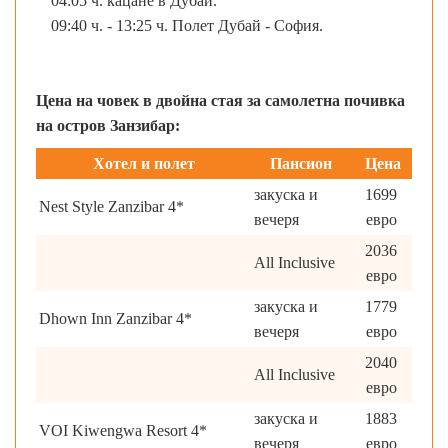
04:05 ч. кацане в Дубай.
09:40 ч. - 13:25 ч. Полет Дубай - София.
Цена на човек в двойна стая за самолетна почивка
на остров Занзибар:
Хотел и полет
Пансион
Цена
закуска и
1699
Nest Style Zanzibar 4*
вечеря
евро
2036
All Inclusive
евро
закуска и
1779
Dhown Inn Zanzibar 4*
вечеря
евро
2040
All Inclusive
евро
закуска и
1883
VOI Kiwengwa Resort 4*
вечеря
евро