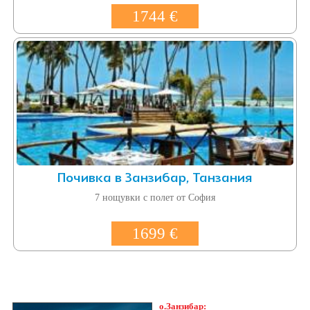
1744 €
Почивка в Занзибар, Танзания
7 нощувки с полет от София
1699 €
о.Занзибар: