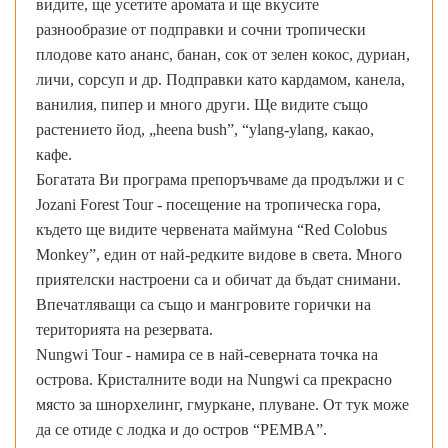
видите, ще усетите аромата и ще вкусите
разнообразие от подправки и сочни тропически
плодове като ананс, банан, сок от зелен кокос, дуриан,
личи, сорсуп и др. Подправки като кардамом, канела,
ванилия, пипер и много други. Ще видите също
растението йод, „heena bush”, “ylang-ylang, какао,
кафе.
Богатата Ви програма препоръчваме да продължи и с
Jozani Forest Tour - посещение на тропическа гора,
където ще видите червената маймуна “Red Colobus
Monkey”, един от най-редките видове в света. Много
приятелски настроени са и обичат да бъдат снимани.
Впечатляващи са също и мангровите горички на
територията на резервата.
Nungwi Tour - намира се в най-северната точка на
острова. Кристалните води на Nungwi са прекрасно
място за шнорхелинг, гмуркане, плуване. От тук може
да се отиде с лодка и до остров “PEMBA”.