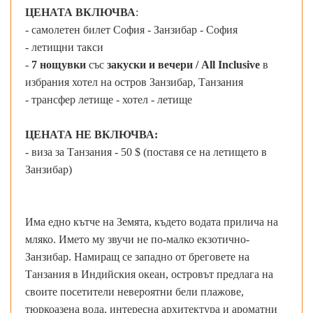
ЦЕНАТА ВКЛЮЧВА
:
- самолетен билет София - Занзибар - София
- летищни такси
-
7 нощувки
със
закуски и вечери / All Inclusive
в
избрания хотел на остров Занзибар, Танзания
- трансфер летище - хотел - летище
ЦЕНАТА НЕ ВКЛЮЧВА:
- виза за Танзания - 50 $ (поставя се на летището в
Занзибар)
Има едно кътче на Земята, където водата прилича на
мляко. Името му звучи не по-малко екзотично-
Занзибар. Намиращ се западно от бреговете на
Танзания в Индийския океан, островът предлага на
своите посетители невероятни бели плажове,
тюркоазена вода, интересна архитектура и ароматни