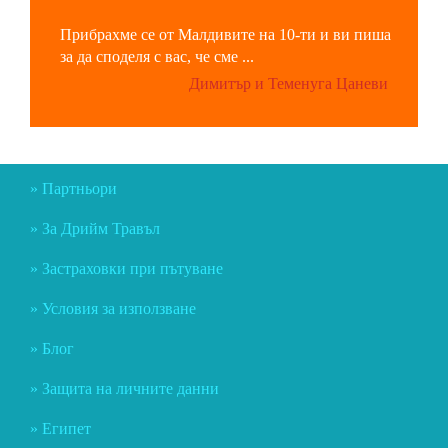
Прибрахме се от Малдивите на 10-ти и ви пиша
за да споделя с вас, че сме ...
Димитър и Теменуга Цаневи
Партньори
За Дрийм Травъл
Застраховки при пътуване
Условия за използване
Блог
Защита на личните данни
Египет