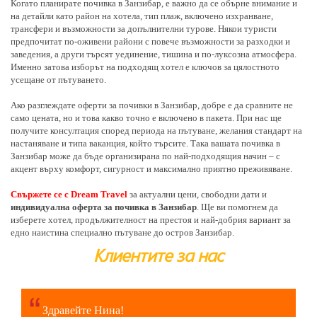
Когато планирате почивка в Занзибар, е важно да се обърне внимание и
на детайли като район на хотела, тип плаж, включено изхранване,
трансфери и възможности за допълнителни турове. Някои туристи
предпочитат по-оживени райони с повече възможности за разходки и
заведения, а други търсят уединение, тишина и по-луксозна атмосфера.
Именно затова изборът на подходящ хотел е ключов за цялостното
усещане от пътуването.
Ако разглеждате оферти за почивки в Занзибар, добре е да сравните не
само цената, но и това какво точно е включено в пакета. При нас ще
получите консултация според периода на пътуване, желания стандарт на
настаняване и типа ваканция, който търсите. Така вашата почивка в
Занзибар може да бъде организирана по най-подходящия начин – с
акцент върху комфорт, сигурност и максимално приятно преживяване.
Свържете се с Dream Travel
за актуални цени, свободни дати и
индивидуална оферта за почивка в Занзибар
. Ще ви помогнем да
изберете хотел, продължителност на престоя и най-добрия вариант за
едно наистина специално пътуване до остров Занзибар.
Клиентите за нас
Здравейте Нина!