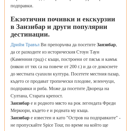
подправки.
Екзотични почивки и екскурзии
в Занзибар и други популярни
дестинации.
Дрийм Травъл
Ви препоръчва да посетите
Занзибар
,
да се разходите из историческия Стоун Таун
(Каменния град) с къщи, построени от пясък и камък
(някои от тях са на повече от 200 г.) и да се докоснете
до местната суахили култура. Посетете местния пазар,
където се продават тропически плодове, зеленчуци,
подправки и риба. Може да посетите Двореца на
Султана, Старата крепост.
Занзибар
е и родното място на рок легендата Фреди
Меркюри, където е и родната му къща.
Занзибар
е известен и като "Остров на подправките" -
не пропускайте Spice Tour, по време на който ще