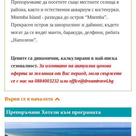
Препоръчваме да посетите също местните селища в
района, както и естествения аквариум с костенурки.
Mnemba Island - разходка до остров “Mnemba”.
Прекрасен остров за шнорхелинг и дайвинг, където
могат да се видят манти, баракуди, делфини, рибата
„Наполеон”.
Цените са динамични, калкулирани в най-ниска
сезоналност.
За изготвяне на актуална ценова
оферта за желания от Вас период, моля свържете
се с нас на 0884003232 или office@dreamtravel.bg
Върни се в началото
Препоръчани Хотели към програмата