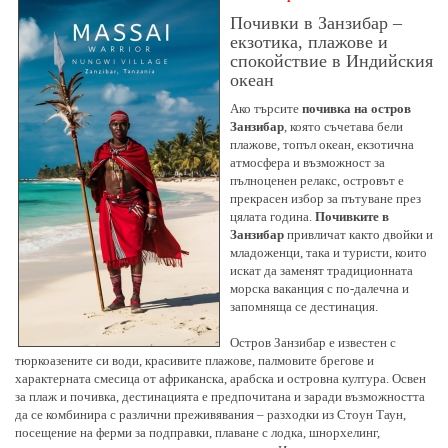
Почивки в Занзибар –
екзотика, плажове и
спокойствие в Индийския
океан
Ако търсите
почивка на остров
Занзибар
, която съчетава бели
плажове, топъл океан, екзотична
атмосфера и възможност за
пълноценен релакс, островът е
прекрасен избор за пътуване през
цялата година.
Почивките в
Занзибар
привличат както двойки и
младоженци, така и туристи, които
искат да заменят традиционната
морска ваканция с по-далечна и
запомняща се дестинация.
Остров Занзибар е известен с
тюркоазените си води, красивите плажове, палмовите брегове и
характерната смесица от африканска, арабска и островна култура. Освен
за плаж и почивка, дестинацията е предпочитана и заради възможността
да се комбинира с различни преживявания – разходки из Стоун Таун,
посещение на ферми за подправки, плаване с лодка, шнорхелинг,