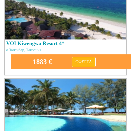
VOI Kiwengwa Resort 4*
о.Занзибар, Танзания
1883 €
ОФЕРТА