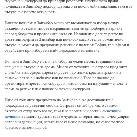
гмуркане и екскурзии до природни резервати. Именно това прави
почивката в Занзибар подходяща както за по-спокойна ваканция, така и за
пътуване с повече активности.
Нашите почивки в Занзибар включват възможност за избор между
различни хотели и типове изхранване, така че да подберете вариант
според бюджета и предпочитанията си. Независимо дали търсите по-
достъпна оферта за Занзибар или по-висок клас хотел за романтично
пътуване, можем да предложим решение с полет от София, трансфери и
съдействие при избора на най-подходящо настаняване.
Почивка в Занзибар е отличен избор за меден месец, годишнина или
специално пътуване за двама. Много от хотелите на острова предлагат
спокойна атмосфера, директен достъп до плажа, красиви градини и
възможност за all inclusive или полупансион. Това позволява да
организирате престоя си според личния си стил на пътуване – с повече
време за релакс или с повече включени екскурзии.
Едно от големите предимства на Занзибар е, че дестинацията е
подходяща за различни сезони. Островът се избира както за зимни
бягства от студеното време, така и за пролетни и есенни
екзотични
почивки
. За много туристи това е чудесна алтернатива на по-популярни
островни дестинации, когато търсят нещо различно, но също толкова
красиво и запомнящо се.