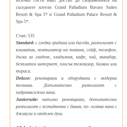
Всички гости имат достъп до съоръженията на
съседните хотели Grand Palladium Bavaro Suites
Resort & Spa 5* и Grand Palladium Palace Resort &
Spa 5*.
Стаи: 535
Standard:
с гледка градина или басейн, разполагат с
климатик, вентилатор на тавана, сейф, телефон,
дъска за гладене, хладилник, кафе, чай, минибар,
безплатен интернет, плосък телевизор, балкон или
тераса.
Deluxe:
реновирани и оборудвани с модерна
техника. Допълнително разполагат с
хидромасажна вана.
Juniorsuite:
напълно реновирани, допълнително
разполагат с всекидневна с диван, по- голяма вана с
джакузи и отделен душ.