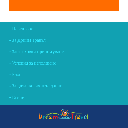
Партньори
За Дрийм Травъл
Застраховки при пътуване
Условия за използване
Блог
Защита на личните данни
Египет