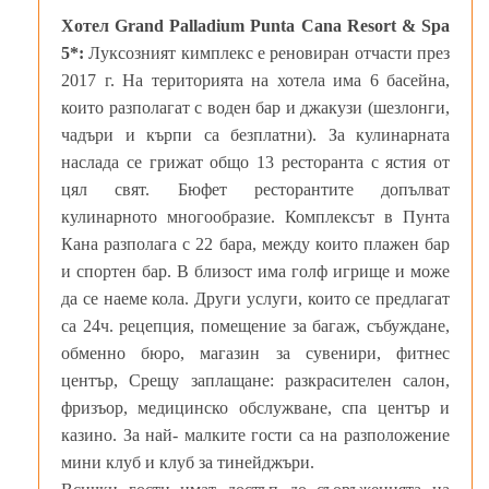
Хотел Grand Palladium Punta Cana Resort & Spa
5*
:
Луксозният кимплекс е реновиран отчасти през
2017 г. На територията на хотела има 6 басейна,
които разполагат с воден бар и джакузи (шезлонги,
чадъри и кърпи са безплатни). За кулинарната
наслада се грижат общо 13 ресторанта с ястия от
цял свят. Бюфет ресторантите допълват
кулинарното многообразие. Комплексът в Пунта
Кана разполага с 22 бара, между които плажен бар
и спортен бар. В близост има голф игрище и може
да се наеме кола. Други услуги, които се предлагат
са 24ч. рецепция, помещение за багаж, събуждане,
обменно бюро, магазин за сувенири, фитнес
център, Срещу заплащане: разкрасителен салон,
фризъор, медицинско обслужване, спа център и
казино. За най- малките гости са на разположение
мини клуб и клуб за тинейджъри.