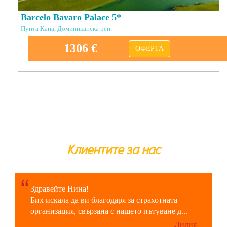
Barcelo Bavaro Palace 5*
Пунта Кана, Доминиканска реп.
1306 €
ОФЕРТА
Клиентите за нас
Здравейте Нина!
Бих искала да ви благодаря за страхотната
организация, свързана с нашето пътуване д...
Лилия