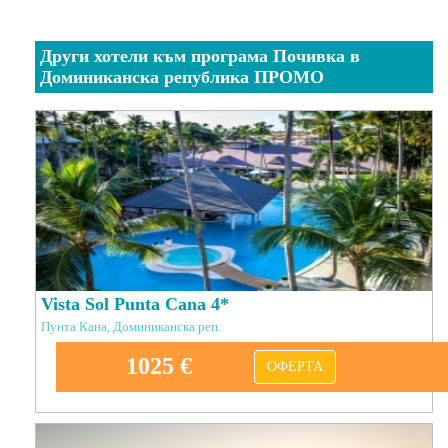
Други хотели към програма Почивка в
Доминиканска република ПРОМО
Vista Sol Punta Cana 4*
Пунта Кана, Доминиканска реп.
1025 €
ОФЕРТА