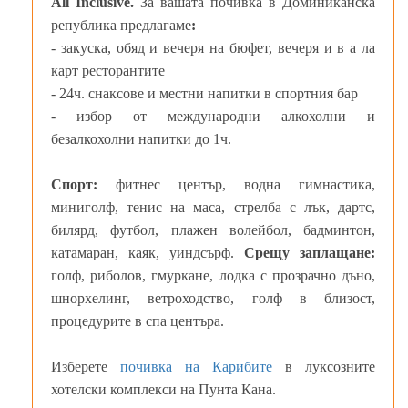
All Inclusive.
За вашата почивка в Доминиканска
република предлагаме
:
- закуска, обяд и вечеря на бюфет, вечеря и в а ла
карт ресторантите
- 24ч. снаксове и местни напитки в спортния бар
- избор от международни алкохолни и
безалкохолни напитки до 1ч.
Спорт:
фитнес център, водна гимнастика,
миниголф, тенис на маса, стрелба с лък, дартс,
билярд, футбол, плажен волейбол, бадминтон,
катамаран, каяк, уиндсърф.
Срещу заплащане:
голф, риболов, гмуркане, лодка с прозрачно дъно,
шнорхелинг, ветроходство, голф в близост,
процедурите в спа центъра.
Изберете
почивка на Карибите
в луксозните
хотелски комплекси на Пунта Кана.