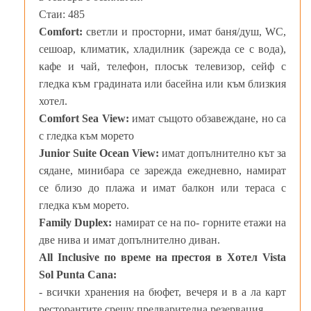
Стаи: 485
Comfort:
светли и просторни, имат баня/душ, WC,
сешоар, климатик, хладилник (зарежда се с вода),
кафе и чай, телефон, плосък телевизор, сейф с
гледка към градината или басейна или към близкия
хотел.
Comfort Sea View:
имат същото обзавеждане, но са
с гледка към морето
Junior Suite Ocean View:
имат допълнително кът за
сядане, минибара се зарежда ежедневно, намират
се близо до плажа и имат балкон или тераса с
гледка към морето.
Family Duplex:
намират се на по- горните етажи на
две нива и имат допълнително диван.
All Inclusive по време на престоя в
Хотел Vista
Sol Punta Cana
:
- всички хранения на бюфет, вечеря и в а ла карт
ресторантите срещу предварителна резервация