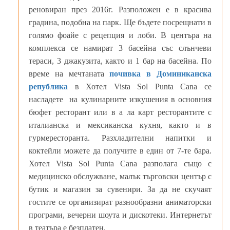
реновиран през 2016г. Разположен е в красива
градина, подобна на парк. Ще бъдете посрещнати в
голямо фоайе с рецепция и лоби. В центъра на
комплекса се намират 3 басейна със слънчеви
тераси, 3 джакузита, както и 1 бар на басейна. По
време на мечтаната
почивка в Доминиканска
република
в Хотел Vista Sol Punta Cana се
насладете на кулинарните изкушения в основния
бюфет ресторант или в а ла карт ресторантите с
италианска и мексиканска кухня, както и в
гурмересторанта. Разхладителни напитки и
коктейли можете да получите в един от 7-те бара.
Хотел Vista Sol Punta Cana разполага също с
медицинско обслужване, малък търговски център с
бутик и магазин за сувенири. За да не скучаят
гостите се организират разнообразни аниматорски
програми, вечерни шоута и дискотеки. Интернетът
в театъра е безплатен.