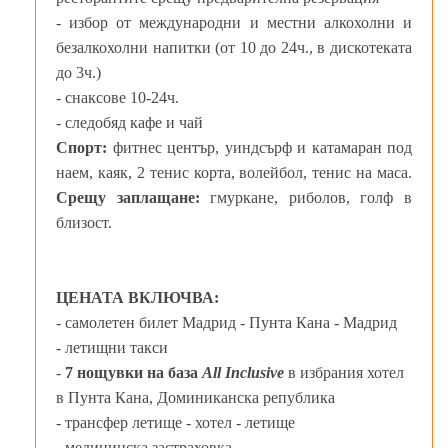
- избор от международни и местни алкохолни и
безалкохолни напитки (от 10 до 24ч., в дискотеката
до 3ч.)
- снаксове 10-24ч.
- следобяд кафе и чай
Спорт:
фитнес център, уиндсърф и катамаран под
наем, каяк, 2 тенис корта, волейбол, тенис на маса.
Срещу заплащане:
гмуркане, риболов, голф в
близост.
ЦЕНАТА ВКЛЮЧВА:
- самолетен билет Мадрид - Пунта Кана - Мадрид
- летищни такси
-
7 нощувки на база
All Inclusive
в избрания хотел
в Пунта Кана, Доминиканска република
- трансфер летище - хотел - летище
- медицинска застраховка