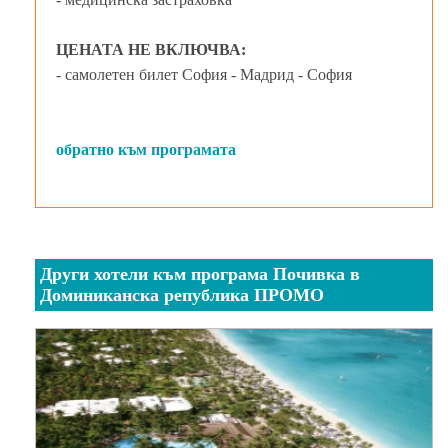
ЦЕНАТА НЕ ВКЛЮЧВА:
- самолетен билет София - Мадрид - София
обратно към програмата
Други хотели към програма Почивка в
Доминиканска република ПРОМО