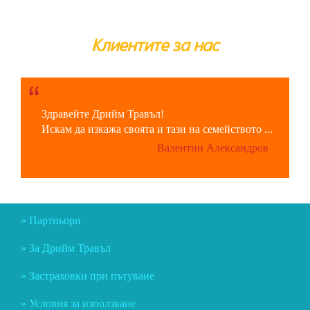
Клиентите за нас
Здравейте Дрийм Травъл!
Искам да изкажа своята и тази на семейството ...
Валентин Александров
Партньори
За Дрийм Травъл
Застраховки при пътуване
Условия за използване