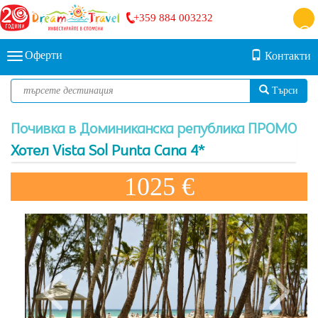
+359 884 003232
Оферти
Контакти
Търси
Почивка в Доминиканска република ПРОМО
Хотел Vista Sol Punta Cana 4*
1025 €