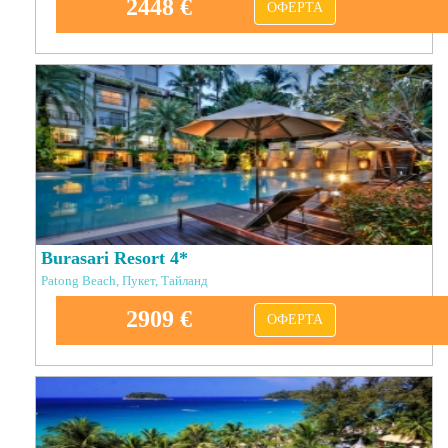
2448 €
ОФЕРТА
Burasari Resort 4*
Patong Beach, Пукет, Тайланд
2909 €
ОФЕРТА