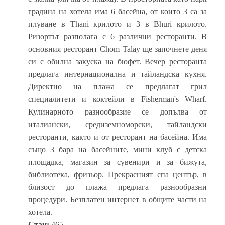
градина на хотела има 6 басейна, от които 3 са за
плуване в Thani крилото и 3 в Bhuri крилото.
Ризортът разполага с 6 различни ресторанти. В
основния ресторант Chom Talay ще започнете деня
си с обилна закуска на бюфет. Вечер ресторанта
предлага интернационална и тайландска кухня.
Директно на плажа се предлагат грил
специалитети и коктейли в Fisherman's Wharf.
Кулинарното разнообразие се допълва от
италиански, средиземноморски, тайландски
ресторанти, както и от ресторант на басейна. Има
също 3 бара на басейните, мини клуб с детска
площадка, магазин за сувенири и за бижута,
библиотека, фризьор. Прекрасният спа център, в
близост до плажа предлага разнообразни
процедури. Безплатен интернет в общите части на
хотела.
Стаи:
465