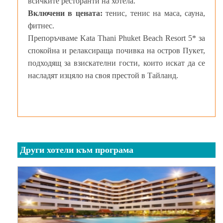
всичките ресторанти на хотела.
Включени в цената:
тенис, тенис на маса, сауна,
фитнес.
Препоръчваме Kata Thani Phuket Beach Resort 5* за
спокойна и релаксираща почивка на остров Пукет,
подходящ за взискателни гости, които искат да се
насладят изцяло на своя престой в Тайланд.
Други хотели към програма