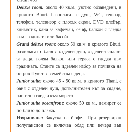
Deluxe room:
около 40 кв.м., уютно обзаведени, в
крилото Bhuri. Разполагат с душ, WC, сешоар,
телефон, телевизор с плосък екран, DVD плейър,
климатик, кана за кафе/чай, сейф, балкон с гледка
към градината или басейн.
Grand deluxe room:
около 50 кв.м. в крилото Bhuri,
разполагат с баня с отделен душ, отделена спалня
за деца, голям балкон или тераса с гледка към
градината. Стаите са идеален избор за почивка на
остров Пукет за семейства с деца.
Junior suite:
около 45 - 50 кв.м. в крилото Thani, с
баня с отделен душ, допълнителен кът за сядане,
частична гледка към морето.
Junior suite oceanfront:
около 50 кв.м., намират се
по-близо до плажа.
Изхранване:
Закуска на бюфет. При резервиран
полупансион се включва обяд или вечеря във