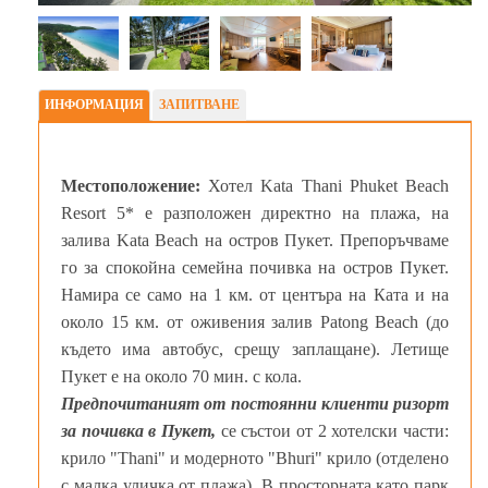
ИНФОРМАЦИЯ
ЗАПИТВАНЕ
Местоположение:
Хотел Kata Thani Phuket Beach
Resort 5* е разположен директно на плажа, на
залива Kata Beach на остров Пукет. Препоръчваме
го за спокойна семейна почивка на остров Пукет.
Намира се само на 1 км. от центъра на Ката и на
около 15 км. от оживения залив Patong Beach (до
където има автобус, срещу заплащане). Летище
Пукет е на около 70 мин. с кола.
Предпочитаният от постоянни клиенти ризорт
за почивка в Пукет,
се състои от 2 хотелски части:
крило "Thani" и модерното "Bhuri" крило (отделено
с малка уличка от плажа). В просторната като парк