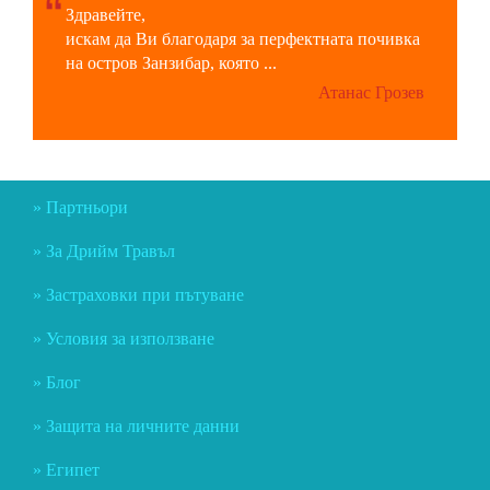
Здравейте,
искам да Ви благодаря за перфектната почивка
на остров Занзибар, която ...
Атанас Грозев
Партньори
За Дрийм Травъл
Застраховки при пътуване
Условия за използване
Блог
Защита на личните данни
Египет