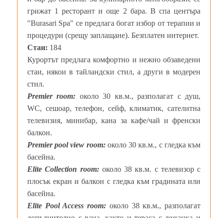
грижат 1 ресторант и още 2 бара. В спа центъра
"Burasari Spa" се предлага богат избор от терапии и
процедури (срещу заплащане). Безплатен интернет.
Стаи:
184
Курортът предлага комфортно и нежно обзаведени
стаи, някои в тайландски стил, а други в модерен
стил.
Premier room:
около 30 кв.м., разполагат с душ,
WC, сешоар, телефон, сейф, климатик, сателитна
телевизия, минибар, кана за кафе/чай и френски
балкон.
Premier pool view room:
около 30 кв.м., с гледка към
басейна.
Elite Collection room:
около 38 кв.м. с телевизор с
плосък екран и балкон с гледка към градината или
басейна.
Elite Pool Access room:
около 38 кв.м., разполагат
допълнително с вана, както и тераса с лежанка и