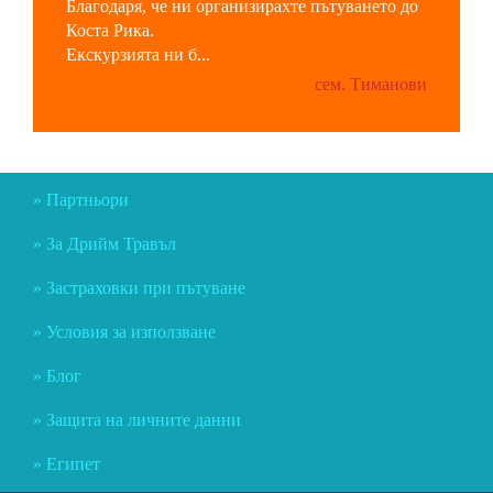
Благодаря, че ни организирахте пътуването до
Коста Рика.
Екскурзията ни б...
сем. Тиманови
Партньори
За Дрийм Травъл
Застраховки при пътуване
Условия за използване
Блог
Защита на личните данни
Египет