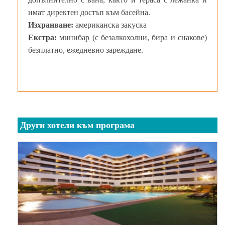
имат директен достъп към басейна.
Изхранване:
американска закуска
Екстра:
минибар (с безалкохолни, бира и снакове)
безплатно, ежедневно зареждане.
Други хотели към програма