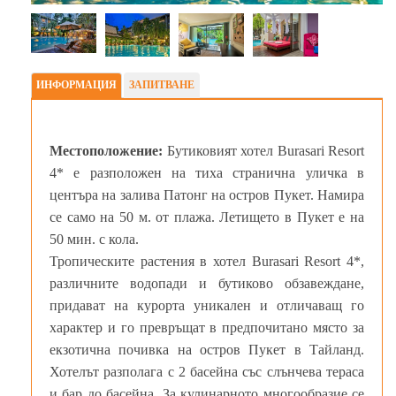
ИНФОРМАЦИЯ
ЗАПИТВАНЕ
Местоположение:
Бутиковият хотел Burasari Resort
4* е разположен на тиха странична уличка в
центъра на залива Патонг на остров Пукет. Намира
се само на 50 м. от плажа. Летището в Пукет е на
50 мин. с кола.
Тропическите растения в хотел Burasari Resort 4*,
различните водопади и бутиково обзавеждане,
придават на курорта уникален и отличаващ го
характер и го превръщат в предпочитано място за
екзотична почивка на остров Пукет в Тайланд.
Хотелът разполага с 2 басейна със слънчева тераса
и бар до басейна. За кулинарното многообразие се