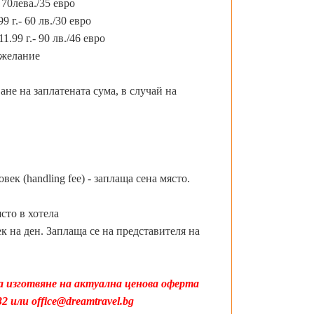
 70лева./35 евро
9 г.- 60 лв./30 евро
1.99 г.- 90 лв./46 евро
 желание
на заплатената сума, в случай на
ек (handling fee) - заплаща сена място.
ясто в хотела
к на ден. Заплаща се на представителя на
а изготвяне на актуална ценова оферта
 или office@dreamtravel.bg