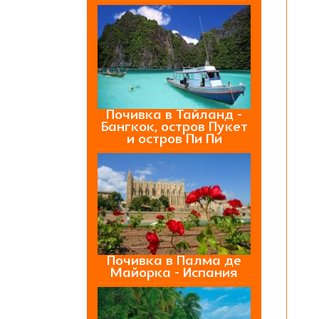
Почивка в Тайланд -
Бангкок, остров Пукет
и остров Пи Пи
Почивка в Палма де
Майорка - Испания