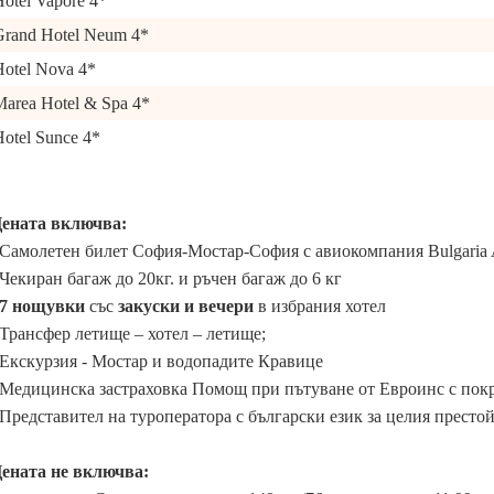
otel Vapore 4*
Grand Hotel Neum 4*
Hotel Nova 4*
Marea Hotel & Spa 4*
otel Sunce 4*
ената включва:
 Самолетен билет София-Мостар-София с авиокомпания Bulgaria 
 Чекиран багаж до 20кг. и ръчен багаж до 6 кг
7 нощувки
със
закуски и вечери
в избрания хотел
 Трансфер летище – хотел – летище;
 Екскурзия - Мостар и водопадите Кравице
 Медицинска застраховка Помощ при пътуване от Евроинс с пок
 Представител на туроператора с български език за целия престо
ената не включва: