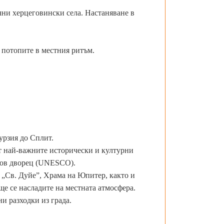
чни херцеговински села. Настаняване в
е потопите в местния ритъм.
урзия до Сплит.
от най-важните исторически и културни
нов дворец (UNESCO).
а „Св. Дуйе”, Храма на Юпитер, както и
ще се насладите на местната атмосфера.
ни разходки из града.