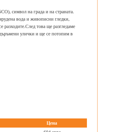
CO), символ на града и на страната.
мрудена вода и живописни гледки,
се разходите.След това ще разгледаме
лдъръмени улички и ще се потопим в
Цена