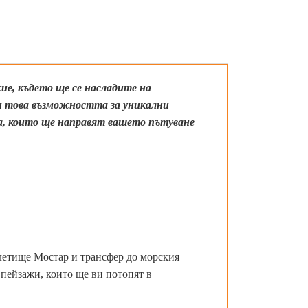
е, където ще се насладите на
м това възможността за уникални
а, които ще направят вашето пътуване
летище Мостар и трансфер до морския
пейзажи, които ще ви потопят в