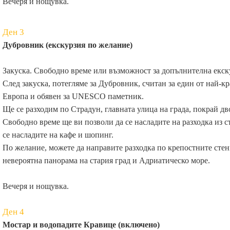
Вечеря и нощувка.
Ден 3
Дубровник (екскурзия по желание)
Закуска. Свободно време или възможност за допълнителна екск
След закуска, потегляме за Дубровник, считан за един от най-к
Европа и обявен за UNESCO паметник.
Ще се разходим по Страдун, главната улица на града, покрай д
Свободно време ще ви позволи да се насладите на разходка из с
се насладите на кафе и шопинг.
По желание, можете да направите разходка по крепостните стен
невероятна панорама на стария град и Адриатическо море.
Вечеря и нощувка.
Ден 4
Мостар и водопадите Кравице (включено)