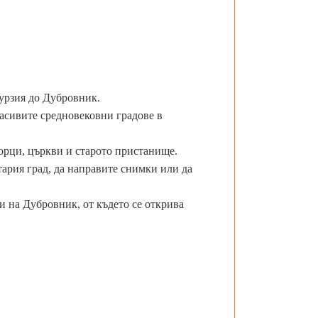
урзия до Дубровник.
расивите средновековни градове в
ворци, църкви и старото пристанище.
тария град, да направите снимки или да
и на Дубровник, от където се открива