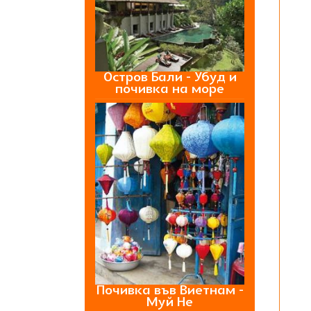
Остров Бали - Убуд и
почивка на море
Почивка във Виетнам -
Муй Не