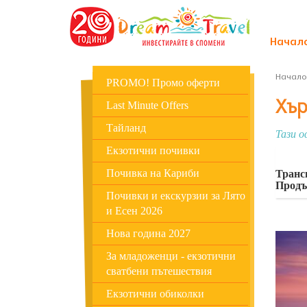
Начал
Начало
PROMO! Промо оферти
Хър
Last Minute Offers
Тайланд
Тази о
Екзотични почивки
Почивка на Кариби
Транс
Продъ
Почивки и екскурзии за Лято
и Есен 2026
Нова година 2027
За младоженци - екзотични
сватбени пътешествия
Екзотични обиколки