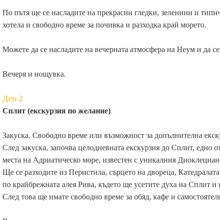
По пътя ще се насладите на прекрасни гледки, зеленини и типи
хотела и свободно време за почивка и разходка край морето.
Можете да се насладите на вечерната атмосфера на Неум и да с
Вечеря и нощувка.
Ден 2
Сплит (екскурзия по желание)
Закуска. Свободно време или възможност за допълнителна екск
След закуска, започва целодневната екскурзия до Сплит, едно 
места на Адриатическо море, известен с уникалния Диоклециа
Ще се разходите из Перистила, сърцето на двореца, Катедралат
по крайбрежната алея Рива, където ще усетите духа на Сплит и 
След това ще имате свободно време за обяд, кафе и самостоятел