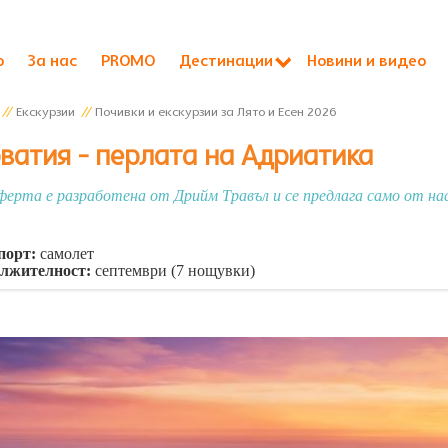
о
За нас
PROMO
Дестинации
Новини и видео
//
Екскурзии
//
Почивки и екскурзии за Лято и Есен 2026
ватия - перлата на Адриатика
ферта е разработена от Дрийм Травъл и се предлага само от нас
порт:
самолет
лжителност:
септември (7 нощувки)