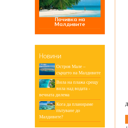
Почивка на
Малдивите
Новини
Остров Мале –
сърцето на Малдивите
Вила на плажа срещу
вила над водата -
вечната дилема
Кога да планираме
Д
пътуване до
Малдивите?