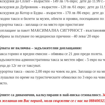
кскурзия до Сплит – възрастен - 149 лв /76 евро; дете до 11.99 г.-
кскурзия до Дубровник – възрастен - 120 лв /61 евро; дете до 11.9
кскурзия до Котор и Будва – възрастен - 170 лв /86 евро; дете до 1
ходни такси и билети за музеи, обекти и прояви, посещавани по
урортна такса - заплаща се на място при пристигане
оплащане за пакет МАКСИМАЛНА СИГУРНОСТ - възстановяване 
абрана за пътуване по медицински причини - 40 лева/ 20 евро
ената не включва – задължителни доплащания:
акса гориво и вредни емисии – обявява се 21 дни преди полета.
адължителна административна такса за местен офис - 5 евро на чов
еца до 12г не се таксуват.
урортна такса - около 2,00 евро на човек на ден. Заплаща се на м
лушалки по време на туристическите обиколки по 3 евро на чове
ясто.
ените са динамични, калкулирани в най-ниска сезоналност.
З
а желания от Вас период, моля свържете се с нас на 0884003232