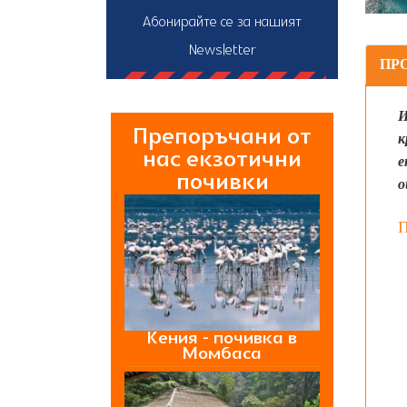
Абонирайте се за нашият
Newsletter
ПР
И
Препоръчани от
к
нас екзотични
е
почивки
о
П
Кения - почивка в
Момбаса