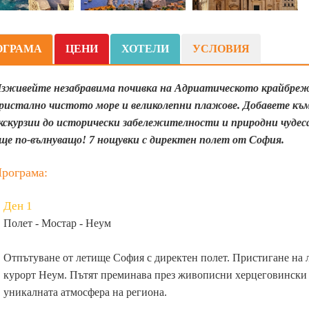
ОГРАМА
ЦЕНИ
ХОТЕЛИ
УСЛОВИЯ
зживейте незабравима почивка на Адриатическото крайбрежи
ристално чистото море и великолепни плажове. Добавете къ
кскурзии до исторически забележителности и природни чудес
ще по-вълнуващо! 7 нощувки с директен полет от София.
рограма:
Ден 1
Полет - Мостар - Неум
Отпътуване от летище София с директен полет. Пристигане на 
курорт Неум. Пътят преминава през живописни херцеговински 
уникалната атмосфера на региона.