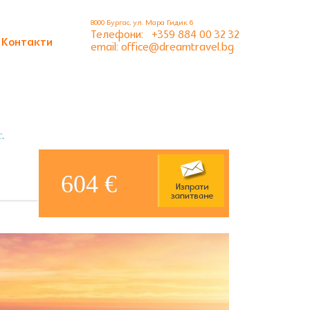
8000 Бургас, ул. Мара Гидик 6
Телефони:
+359 884 00 32 32
Контакти
email: office@dreamtravel.bg
.
604 €