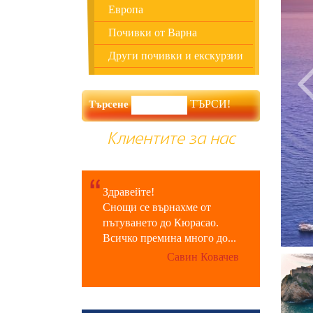
Европа
Почивки от Варна
Други почивки и екскурзии
Търсене
Клиентите за нас
Здравейте!
Снощи се върнахме от
пътуването до Кюрасао.
Всичко премина много до...
Савин Ковачев