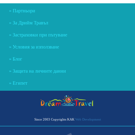
Партньори
За Дрийм Травъл
Застраховки при пътуване
Условия за използване
Блог
Защита на личните данни
Египет
Since 2003 Copyrights KAK
Web Development