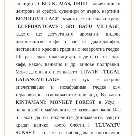
слънцето;
CELUK, MAS, UBUD
– занаятчийски
центрове за сребро, сувенири от дърво, картини;
BEDULU
VILLAGE
, където се посещава храма
“
ELEPHANT
CAVE
”;
SRI BATU VILLAGE
,
където ще дегустирате ароматни видове
индонезийско кафе и чай от джинджифил,
настанени в красива градина с невероятна гледка.
Ще разгледате плантацията, където се отглежда
кафе, какао, ванилия и др. видове подправки.
Може да опитате и от кафето „LUWAK”;
TEGAL
LALANG
VILLAGE
– от тук се открива
впечатляваща и незабравима гледка към
терасовидно разположените оризища; Вулканът
KINTAMANI;
MONKEY
FOREST
в Убуд –
парк, в който маймунките се разхождат около Вас
и чакат да ги нахраните (внимавайте, защото
крадат всичко, което блести...);
ULUWATU
SUNSET
– от тук се наблюдава изключително