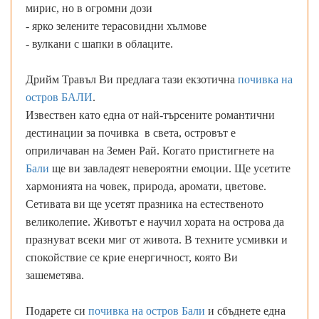
мирис, но в огромни дози
- ярко зелените терасовидни хълмове
- вулкани с шапки в облаците.
Дрийм Травъл Ви предлага тази екзотична
почивка на
остров БАЛИ
.
Извествен като една от най-търсените романтични
дестинации за почивка в света, островът е
оприличаван на Земен Рай. Когато пристигнете на
Бали
ще ви завладеят невероятни емоции. Ще усетите
хармонията на човек, природа, аромати, цветове.
Сетивата ви ще усетят празника на естественото
великолепие. Животът е научил хората на острова да
празнуват всеки миг от живота. В техните усмивки и
спокойствие се крие енергичност, която Ви
зашеметява.
Подарете си
почивка на остров Бали
и сбъднете една