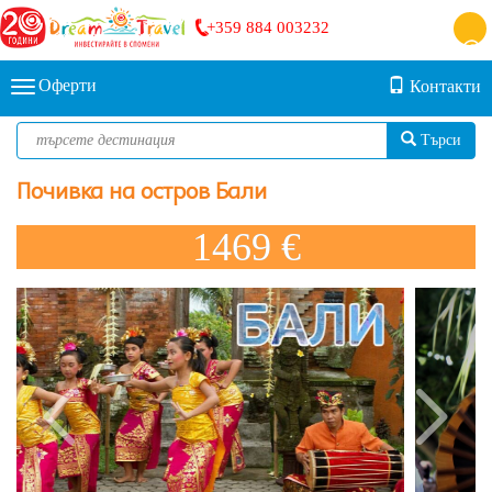
+359 884 003232
Оферти
Контакти
Търси
Почивка на остров Бали
1469 €