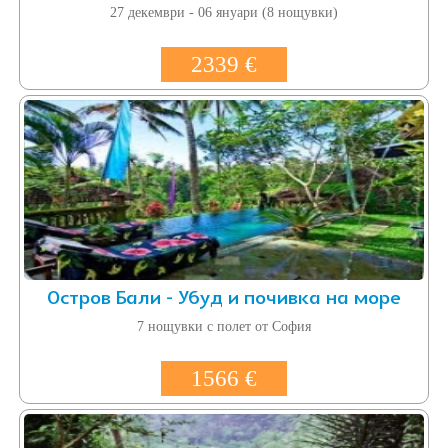
27 декември - 06 януари (8 нощувки)
2339 €
Остров Бали - Убуд и почивка на море
7 нощувки с полет от София
1566 €