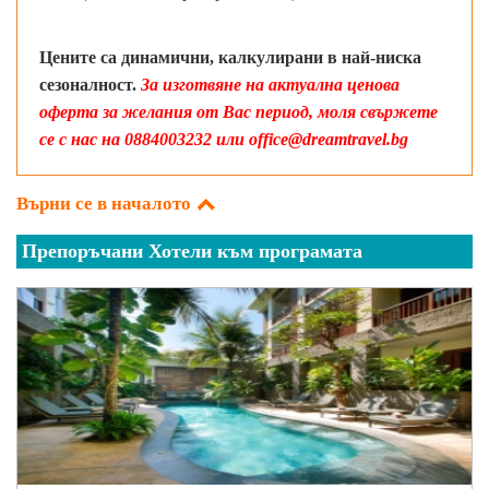
Цените са динамични, калкулирани в най-ниска
сезоналност.
За изготвяне на актуална ценова
оферта за желания от Вас период, моля свържете
се с нас на 0884003232 или office@dreamtravel.bg
Върни се в началото
Препоръчани Хотели към програмата