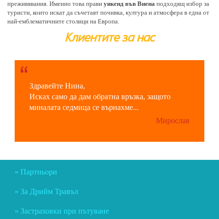
преживявания. Именно това прави
уикенд във Виена
подходящ избор за
туристи, които искат да съчетаят почивка, култура и атмосфера в една от
най-емблематичните столици на Европа.
Клиентите за нас
Здравейте Нина,
Исках само да дам обратна връзка, защото
миналата седмица се върнахме...
Мирослав
Партньори
За Дрийм Травъл
Застраховки при пътуване