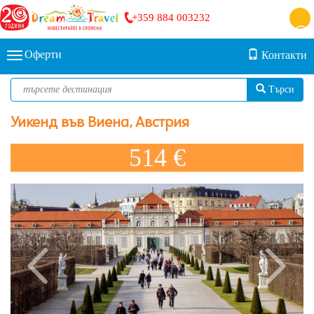
+359 884 003232
Оферти
Контакти
Търси
Уикенд във Виена, Австрия
514 €