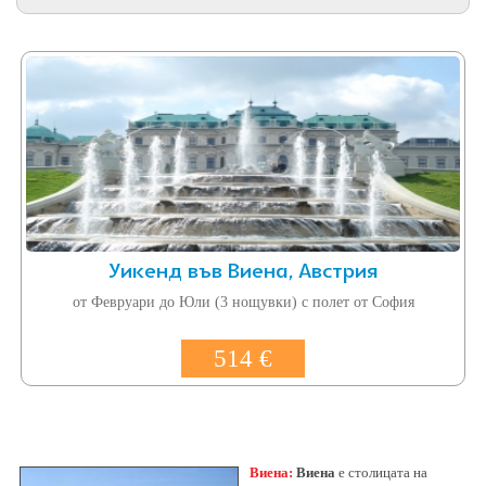
Уикенд във Виена, Австрия
от Февруари до Юли (3 нощувки) с полет от София
514 €
Виена:
Виена
е столицата на