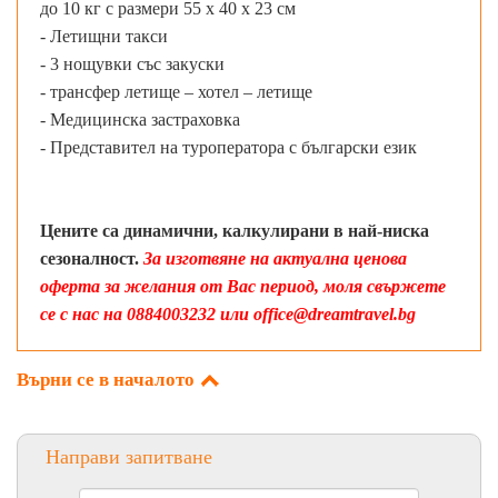
до 10 кг с размери 55 х 40 х 23 см
- Летищни такси
- 3 нощувки със закуски
- трансфер летище – хотел – летище
- Медицинска застраховка
- Представител на туроператора с български език
Цените са динамични, калкулирани в най-ниска
сезоналност.
За изготвяне на актуална ценова
оферта за желания от Вас период, моля свържете
се с нас на 0884003232 или office@dreamtravel.bg
Върни се в началото
Направи запитване