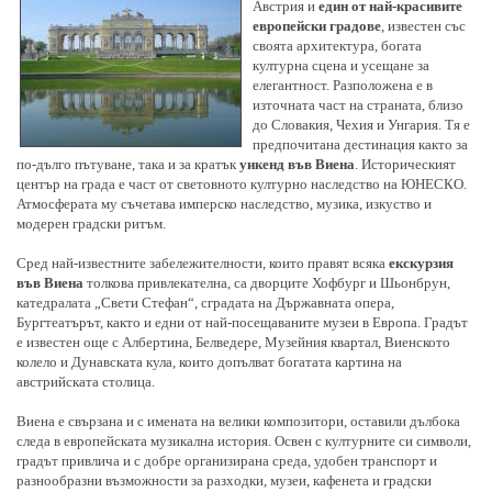
Австрия и
един от най-красивите
европейски градове
, известен със
своята архитектура, богата
културна сцена и усещане за
елегантност. Разположена е в
източната част на страната, близо
до Словакия, Чехия и Унгария. Тя е
предпочитана дестинация както за
по-дълго пътуване, така и за кратък
уикенд във Виена
. Историческият
център на града е част от световното културно наследство на ЮНЕСКО.
Атмосферата му съчетава имперско наследство, музика, изкуство и
модерен градски ритъм.
Сред най-известните забележителности, които правят всяка
екскурзия
във Виена
толкова привлекателна, са дворците Хофбург и Шьонбрун,
катедралата „Свети Стефан“, сградата на Държавната опера,
Бургтеатърът, както и едни от най-посещаваните музеи в Европа. Градът
е известен още с Албертина, Белведере, Музейния квартал, Виенското
колело и Дунавската кула, които допълват богатата картина на
австрийската столица.
Виена е свързана и с имената на велики композитори, оставили дълбока
следа в европейската музикална история. Освен с културните си символи,
градът привлича и с добре организирана среда, удобен транспорт и
разнообразни възможности за разходки, музеи, кафенета и градски