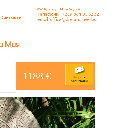
8000 Бургас, ул. Мара Гидик 6
Телефони:
+359 884 00 32 32
Контакти
email: office@dreamtravel.bg
ра Мая
.
1188 €