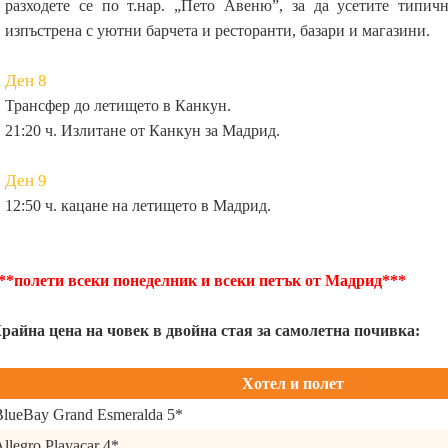
разходете се по т.нар. „Пето Авеню”, за да усетите типи
изпъстрена с уютни барчета и ресторанти, базари и магазини.
Ден 8
Трансфер до летището в Канкун.
21:20 ч. Излитане от Канкун за Мадрид.
Ден 9
12:50 ч. кацане на летището в Мадрид.
**полети всеки понеделник и всеки петък от Мадрид***
райна цена на човек в двойна стая за самолетна почивка:
Хотел и полет
BlueBay Grand Esmeralda 5*
llegro Playacar 4*