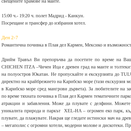
свещените храмове на маите.
15:00 ч.- 19:20 ч. полет Мадрид - Канкун.
Посрещане и трансфер до избрания хотел.
Ден 2-7
Романтична почивка в Плая дел Кармен, Мексико и възможност
Дрийм Травъл Ви препоръчва да посетите по време на Ва
CHICHEN ITZA –Чичен Ица е древен град на маите и толтекит
на полуостров Юкатан. Не пропускайте и екскурзията до TUL
директно на крайбрежието на Карибско море (тази екскурзия мо
в Карибско море сред мангрови дървета). За любителите на з
по време тяхната почивка в Плая дел Кармен тематичните пар
атракции и забавления. Може да плувате с делфини. Можете
уникалнта природа и паркът XEL-HA – огромен еко парк, къде
плувате, да плажувате. Накрая ще гледате истински мач на др
– мегаполис с огромни хотели, модерни молове и дискотеки