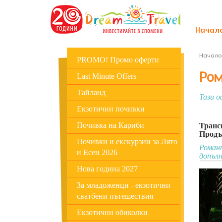
Начал
Начало
PROMO! Промо оферти
Ром
Last Minute Offers
Тайланд
Тази о
Екзотични почивки
Почивка на Кариби
Транс
Продъ
Почивки и екскурзии за Лято
Романт
и Есен 2026
допълн
Нова година 2027
За младоженци - екзотични
сватбени пътешествия
Екзотични обиколки