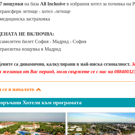
7 нощувки
на база
All Inclusive
в избрания хотел за почивка на 
 трансфери летище - хотел -летище
 медицинска застраховка
ЦЕНАТА НЕ ВКЛЮЧВА:
 самолетен билет София - Мадрид - София
 транзитна нощувка в Мадрид
ените са динамични, калкулирани в най-ниска сезоналност.
З
а желания от Вас период, моля свържете се с нас на 0884003232
 се в началото
оръчани Хотели към програмата