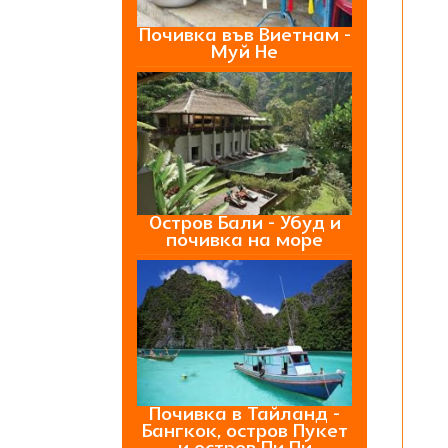
Почивка във Виетнам -
Муй Не
Остров Бали - Убуд и
почивка на море
Почивка в Тайланд -
Бангкок, остров Пукет