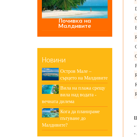
Почивка на
Малдивите
G
Новини
P
Остров Мале –
R
сърцето на Малдивите
R
Вила на плажа срещу
R
вила над водата -
вечната дилема
Кога да планираме
пътуване до
Малдивите?
-
-