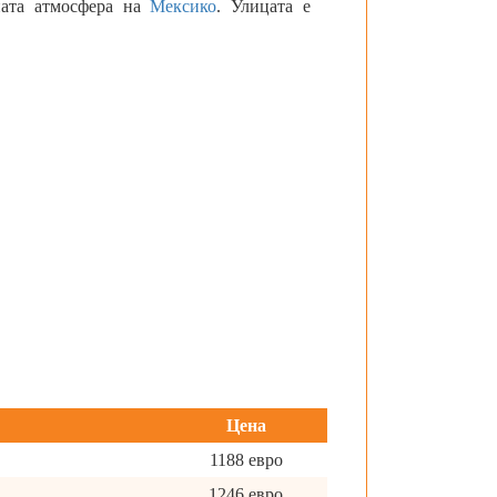
чната атмосфера на
Мексико
. Улицата е
Цена
1188 евро
1246 евро