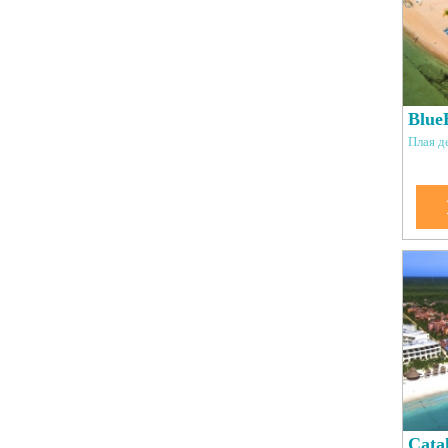
Blue
Плая д
Cata