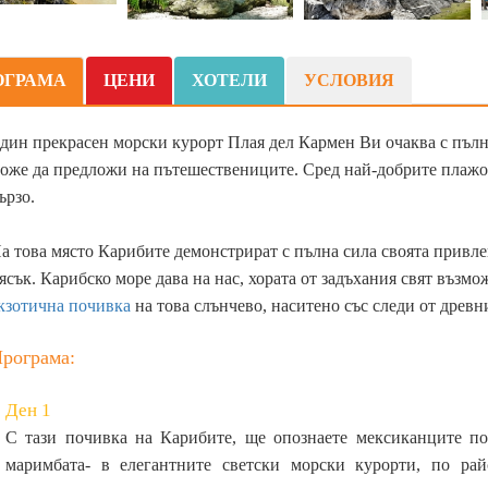
ОГРАМА
ЦЕНИ
ХОТЕЛИ
УСЛОВИЯ
дин прекрасен морски курорт Плая дел Кармен Ви очаква с пълн
оже да предложи на пътешествениците. Сред най-добрите плажов
ързо.
а това място Карибите демонстрират с пълна сила своята привле
ясък. Карибско море дава на нас, хората от задъхания свят възмо
кзотична почивка
на това слънчево, наситено със следи от древ
рограма:
Ден 1
С тази почивка на Карибите, ще опознаете мексиканците по
маримбата- в елегантните светски морски курорти, по рай