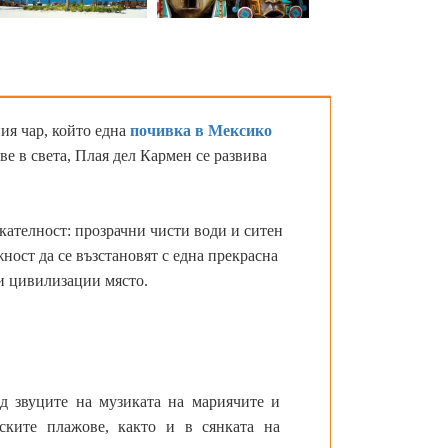
ия чар, който една
почивка в Мексико
е в света, Плая дел Кармен се развива
кателност: прозрачни чисти води и ситен
жност да се възстановят с една прекрасна
ни цивилизации място.
д звуците на музиката на мариячите и
ските плажове, както и в сянката на