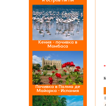
и остров Пи Пи
Кения - почивка в
Момбаса
*
К
Почивка в Палма де
Майорка - Испания
A