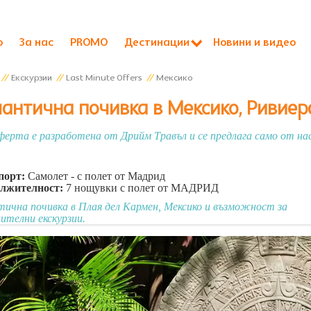
о
За нас
PROMO
Дестинации
Новини и видео
//
Екскурзии
//
Last Minute Offers
//
Мексико
антична почивка в Мексико, Ривие
ферта е разработена от Дрийм Травъл и се предлага само от нас
порт:
Самолет - с полет от Мадрид
лжителност:
7 нощувки с полет от МАДРИД
ична почивка в Плая дел Кармен, Мексико и възможност за
ителни екскурзии.