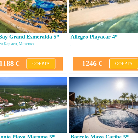
Bay Grand Esmeralda 5*
Allegro Playacar 4*
ел Кармен, Мексико
,
1188 €
1246 €
ОФЕРТА
ОФЕРТА
lonia Playa Maroma 5*
Barcelo Maya Caribe 5*