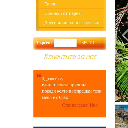
Европа
Почивки от Варна
Други почивки и екскурзии
Търсене
Клиентите за нас
Здравейте,
единствената причина,
поради която в изпращам този
мейл е с благ...
Станислава и Иво