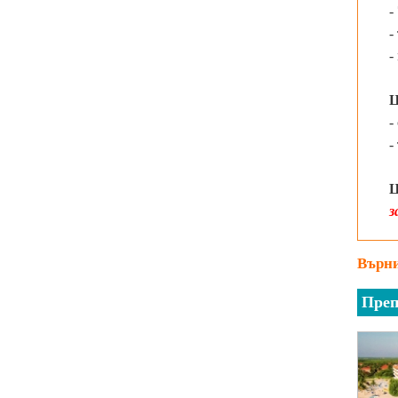
-
-
-
-
-
Ц
з
Върни
Преп