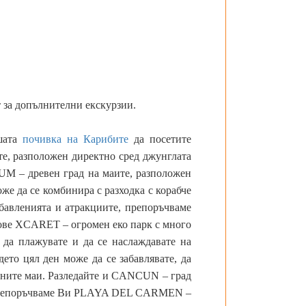
 за допълнителни екскурзии.
шата
почивка на Карибите
да посетите
е, разположен директно сред джунглата
UM – древен град на маите, разположен
же да се комбинира с разходка с корабче
абавленията и атракциите, препоръчваме
кове XCARET – огромен еко парк с много
 да плажувате и да се наслаждавате на
то цял ден може да се забавлявате, да
евните маи. Разледайте и CANCUN – град
. Препоръчваме Ви PLAYA DEL CARMEN –