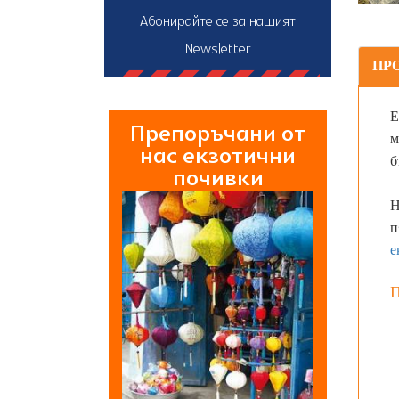
Абонирайте се за нашият
Newsletter
ПР
Е
Препоръчани от
м
нас екзотични
б
почивки
Н
п
е
П