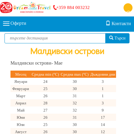
+359 884 003232
Оферти
Контакти
Търси
Малдивски острови
Малдивски острови- Мае
Месец
Средна min (°C)
Средна max (°C)
Дъждовни дни
Януари
24
30
3
Февруари
25
30
1
Март
26
31
1
Април
28
32
3
Май
27
32
9
Юни
26
31
17
Юли
25
30
14
Август
26
30
12