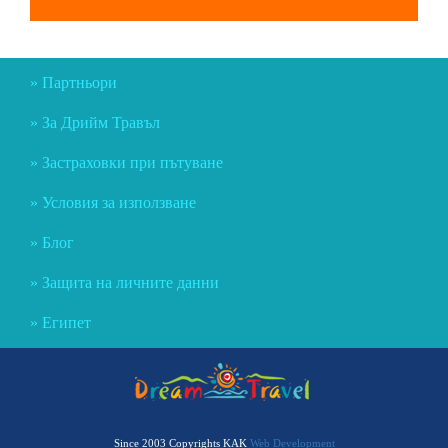
Партньори
За Дрийм Травъл
Застраховки при пътуване
Условия за използване
Блог
Защита на личните данни
Египет
Since 2003 Copyrights KAK
Web Development