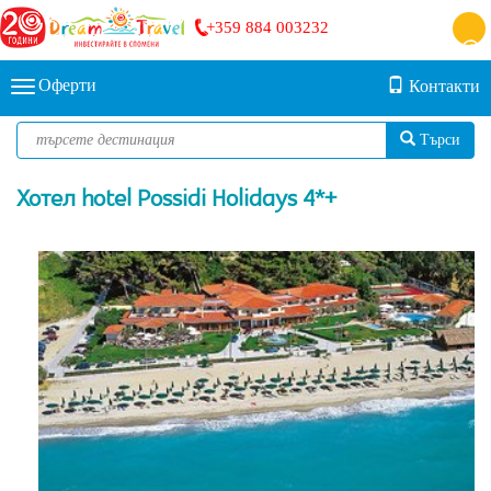
+359 884 003232
Оферти
Контакти
Търси
Хотел hotel Possidi Holidays 4*+