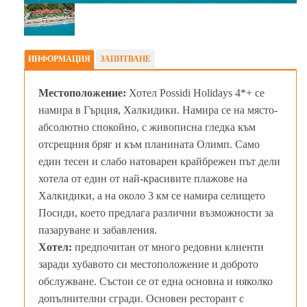
ИНФОРМАЦИЯ
ЗАПИТВАНЕ
Местоположение:
Хотел Possidi Holidays 4*+ се
намира в Гърция, Халкидики. Намира се на място-
абсолютно спокойно, с живописна гледка към
отсрещния бряг и към планината Олимп. Само
един тесен и слабо натоварен крайбрежен път дели
хотела от един от най-красивите плажове на
Халкидики, а на около 3 км се намира селището
Посиди, което предлага различни възможности за
пазаруване и забавления.
Хотел:
предпочитан от много редовни клиенти
заради хубавото си местоположение и доброто
обслужване. Състои се от една основна и няколко
допълнителни сгради. Основен ресторант с