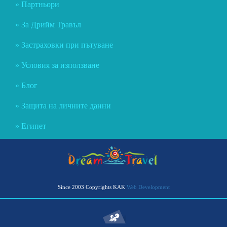
Партньори
За Дрийм Травъл
Застраховки при пътуване
Условия за използване
Блог
Защита на личните данни
Египет
Since 2003 Copyrights KAK
Web Development