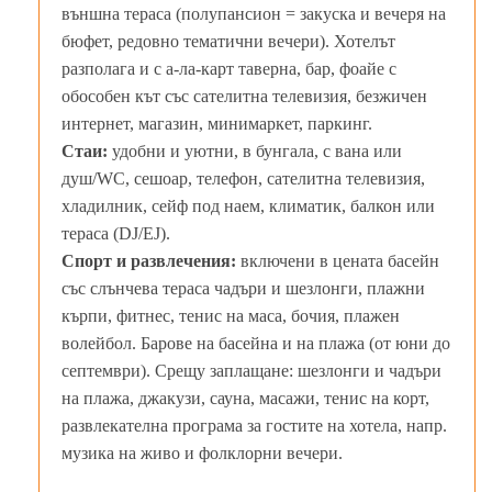
външна тераса (полупансион = закуска и вечеря на
бюфет, редовно тематични вечери). Хотелът
разполага и с а-ла-карт таверна, бар, фоайе с
обособен кът със сателитна телевизия, безжичен
интернет, магазин, минимаркет, паркинг.
Стаи:
удобни и уютни, в бунгала, с вана или
душ/WC, сешоар, телефон, сателитна телевизия,
хладилник, сейф под наем, климатик, балкон или
тераса (DJ/EJ).
Спорт и развлечения:
включени в цената басейн
със слънчева тераса чадъри и шезлонги, плажни
кърпи, фитнес, тенис на маса, бочия, плажен
волейбол. Барове на басейна и на плажа (от юни до
септември). Срещу заплащане: шезлонги и чадъри
на плажа, джакузи, сауна, масажи, тенис на корт,
развлекателна програма за гостите на хотела, напр.
музика на живо и фолклорни вечери.