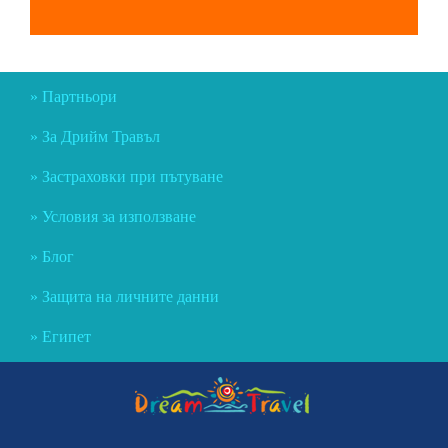
Партньори
За Дрийм Травъл
Застраховки при пътуване
Условия за използване
Блог
Защита на личните данни
Египет