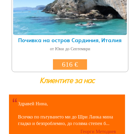
Почивка на остров Сардиния, Италия
от Юни до Септември
616 €
Клиентите за нас
Здравей Нина,
Всичко по пътуването ми до Шри Ланка мина
гладко и безпроблемно, до голяма степен б...
Георги Методиев