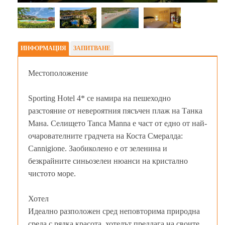
ИНФОРМАЦИЯ
ЗАПИТВАНЕ
Местоположение
Sporting Hotel 4* се намира на пешеходно
разстояние от невероятния пясъчен плаж на Танка
Мана. Селището Tanca Manna е част от едно от най-
очарователните градчета на Коста Смералда:
Cannigione. Заобиколено е от зеленина и
безкрайните синьозелеи нюанси на кристално
чистото море.
Хотел
Идеално разположен сред неповтoрима природна
среда с рядка красота, хотелът предлага на своите