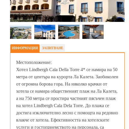
ИНФОРМАЦИЯ
ЗАПИТВАНЕ
Местоположение:
Хотел Lindbergh Cala Della Torre 4* се намира на 50
метра от центъра на курорта Ла Калета. Заобиколен
от огромна борова гора. На няколко крачки от
хотела се намира общественият плаж на Ла Калета,
а на 750 метра се простира частният пясъчен плаж
на хотел Lindbergh Cala Dela Torre. До плажа се
достига изключително лесно с помощта на редовно
влакче от хотела. Ефективността на хотелските
услуги и гостоприемството на персонала, са