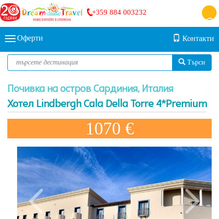
+359 884 003232
Оферти
Контакти
Търси
Почивка на остров Сардиния, Италия
Хотел Lindbergh Cala Della Torre 4*Premium
1070 €