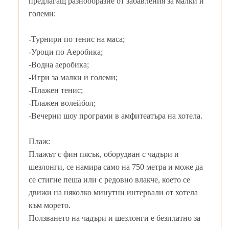
предлагащ разнообразие от забавления за малки и
големи:
-Турнири по тенис на маса;
-Уроци по Аеробика;
-Водна аеробика;
-Игри за малки и големи;
-Плажен тенис;
-Плажен волейбол;
-Вечерни шоу програми в амфитеатъра на хотела.
Плаж:
Плажът с фин пясък, оборудван с чадъри и
шезлонги, се намира само на 750 метра и може да
се стигне пеша или с редовно влакче, което се
движи на няколко минутни интервали от хотела
към морето.
Ползването на чадъри и шезлонги е безплатно за