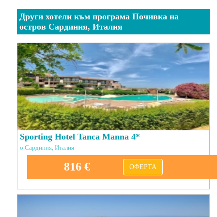
Други хотели към програма Почивка на
остров Сардиния, Италия
Sporting Hotel Tanca Manna 4*
о.Сардиния, Италия
816 €
ОФЕРТА