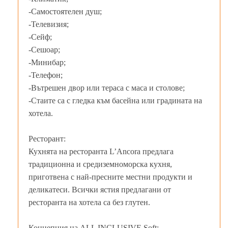
-Самостоятелен душ;
-Телевизия;
-Сейф;
-Сешоар;
-Минибар;
-Телефон;
-Вътрешен двор или тераса с маса и столове;
-Стаите са с гледка към басейна или градината на
хотела.
Ресторант:
Кухнята на ресторанта L’Ancora предлага
традиционна и средиземноморска кухня,
приготвена с най-пресните местни продукти и
деликатеси. Всички ястия предлагани от
ресторанта на хотела са без глутен.
Концепция на ALL INCLUSIVE Soft: