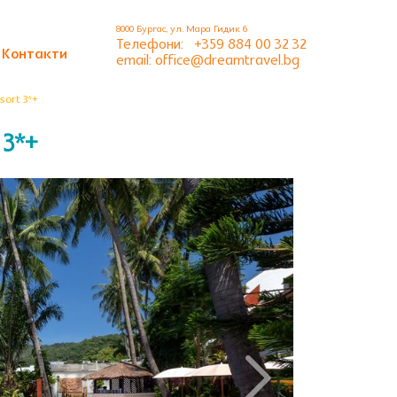
8000 Бургас, ул. Мара Гидик 6
Телефони:
+359 884 00 32 32
Контакти
email: office@dreamtravel.bg
ort 3*+
 3*+