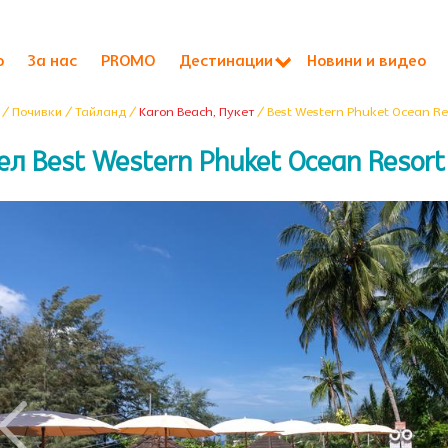
о
За нас
PROMO
Дестинации
Новини и видео
/ Почивки / Тайланд /
Karon Beach, Пукет
/ Best Western Phuket Ocean Res
ел Best Western Phuket Ocean Resort