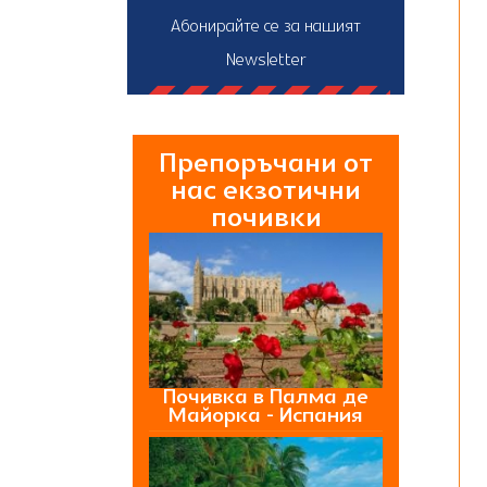
Абонирайте се за нашият
Newsletter
Препоръчани от
нас екзотични
почивки
Почивка в Палма де
Майорка - Испания