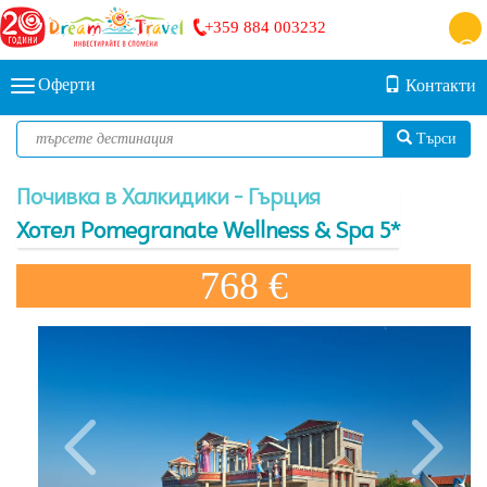
+359 884 003232
Оферти
Контакти
Търси
Почивка в Халкидики - Гърция
Хотел Pomegranate Wellness & Spa 5*
768 €