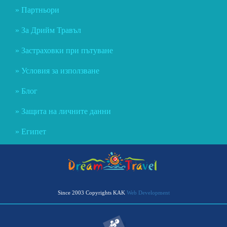
Партньори
За Дрийм Травъл
Застраховки при пътуване
Условия за използване
Блог
Защита на личните данни
Египет
Since 2003 Copyrights KAK
Web Development