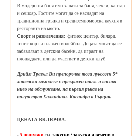
В модерната баня има халати за баня, чехли, кантар
и сешоар. Гостите могат да се насладят на
традиционна гръцка и средиземноморска каухня в
ресторанта на място.
Спорт и развлечения
: фитнес център, билярд,
тенис корт и плажен волейбол. Децата могат да се
забавляват в детския басейн, да играят на
площадката или да участват в детски клуб.
Дрийм Травъл Ви препоръчва този луксозен 5*
хотелски комплекс с прекрасен плаж и високо
ниво на обслужване, на първия ръкав на
полуостров Халкидики- Касандра в Гърция.
ЦЕНАТА ВКЛЮЧВА
:
-
5 нощувки
със
закуски / закуски и вечери
в