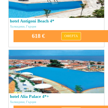
hotel Antigoni Beach 4*
Халкидики, Гърция
618 €
ОФЕРТА
hotel Alia Palace 4*+
Халкидики, Гърция