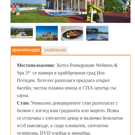
ИНФОРМАЦИЯ
ЗАПИТВАНЕ
Местоположение
: Хотел Pomegranate Wellness &
Spa 5* се намира в крайбрежния град Неа
Потидея. Хотелът разполага предлага открит
басейн, частна плажна ивица и СПА център със
сауна.
Стаи:
Уникално декорираните стаи разполагат с
балкон с изглед към градината или морето. Всяка
се отличава с елегантен декор и включва безплатен
wi-fi навсякъде, а също климатик, сателитна
телевизия, DVD плейър и минибар.