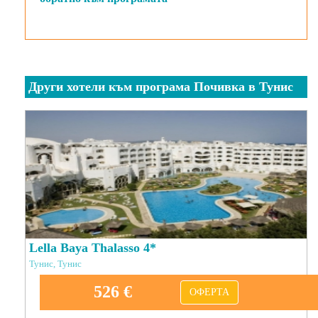
Други хотели към програма Почивка в Тунис
Lella Baya Thalasso 4*
Тунис, Тунис
526 €
ОФЕРТА