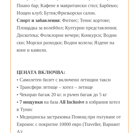
Пиано бар; Кафене в мавритански стил; Барбекю;
Нощен клуб; Бутик;Фризьорски салон.
Спорт и забавления
: Фитнес; Тенис кортове;
Площадка за волейбол; Културни представления;
Дискотека; Фолклорни вечери; Конкурси; Водни
ски; Морски разходки; Водни колела; Яздене на
коне и камили.
ЦЕНАТА ВКЛЮЧВА:
• Самолетен билет с включени летищни такси
• Трансфери летище – хотел – летище
• Чекиран багаж 20 кг. и ръчен багаж до 5 кг
•
7 нощувки
на база
All Inclusive
в избрания хотел
в Тунис
• Медицинска застраховка Помощ при пътуване от
Евроинс с покритие 10000 евро (Traveller, Вариант
А);