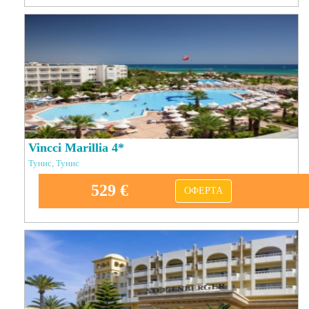
Vincci Marillia 4*
Тунис, Тунис
529 €
ОФЕРТА