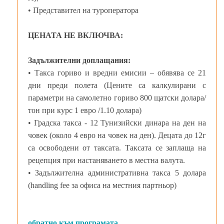
• Представител на туроператора
ЦЕНАТА НЕ ВКЛЮЧВА:
Задължителни доплащания:
• Такса гориво и вредни емисии – обявява се 21
дни преди полета (Цените са калкулирани с
параметри на самолетно гориво 800 щатски долара/
тон при курс 1 евро /1.10 долара)
• Градска такса - 12 Тунизийски динара на ден на
човек (около 4 евро на човек на ден). Децата до 12г
са освободени от таксата. Таксата се заплаща на
рецепция при настаняването в местна валута.
• Задължителна административна такса 5 долара
(handling fee за офиса на местния партньор)
обратно към програмата