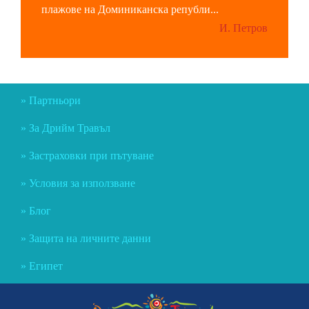
плажове на Доминиканска републи...
И. Петров
Партньори
За Дрийм Травъл
Застраховки при пътуване
Условия за използване
Блог
Защита на личните данни
Египет