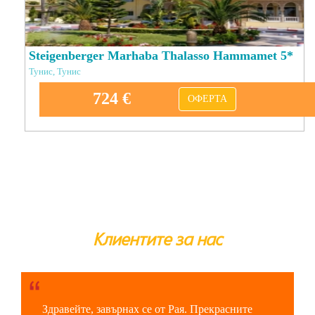
Steigenberger Marhaba Thalasso Hammamet 5*
Тунис, Тунис
724 €
ОФЕРТА
Клиентите за нас
Здравейте, завърнах се от Рая. Прекрасните