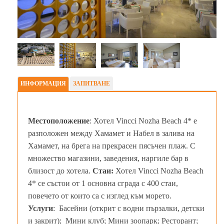
ИНФОРМАЦИЯ
ЗАПИТВАНЕ
Местоположение
: Хотел Vincci Nozha Beach 4* e
разположен между Хамамет и Набел в залива на
Хамамет, на брега на прекрасен пясъчен плаж. С
множество магазини, заведения, наргиле бар в
близост до хотела.
Стаи:
Хотел Vincci Nozha Beach
4* се състои от 1 основна сграда с 400 стаи,
повечето от които са с изглед към морето.
Услуги
: Басейни (открит с водни пързалки, детски
и закрит); Мини клуб; Мини зоопарк; Ресторант;