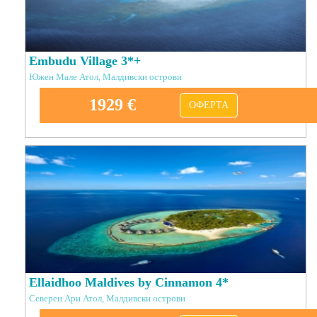
Embudu Village 3*+
Южен Мале Атол, Малдивски острови
1929 €
ОФЕРТА
Ellaidhoo Maldives by Cinnamon 4*
Северен Ари Атол, Малдивски острови