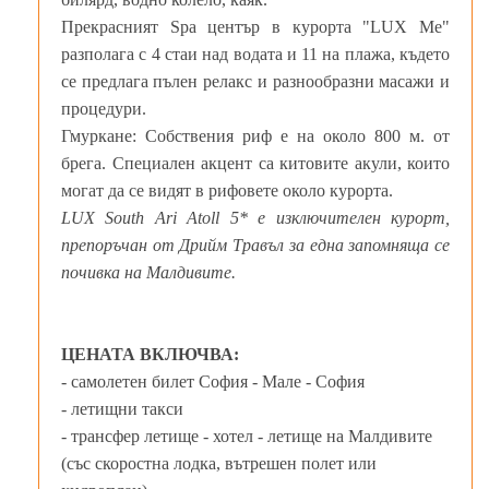
Прекрасният Spa център в курорта "LUX Me"
разполага с 4 стаи над водата и 11 на плажа, където
се предлага пълен релакс и разнообразни масажи и
процедури.
Гмуркане: Собствения риф е на около 800 м. от
брега. Специален акцент са китовите акули, които
могат да се видят в рифовете около курорта.
LUX South Ari Atoll 5* е изключителен курорт,
препоръчан от Дрийм Травъл за една запомняща се
почивка на Малдивите.
ЦЕНАТА ВКЛЮЧВА:
- самолетен билет София - Мале - София
- летищни такси
- трансфер летище - хотел - летище на Малдивите
(със скоростна лодка, вътрешен полет или