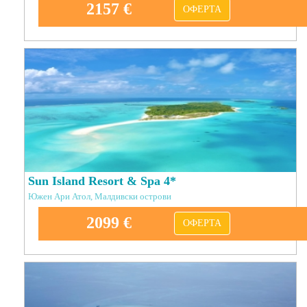
2157 €
ОФЕРТА
Sun Island Resort & Spa 4*
Южен Ари Атол, Малдивски острови
2099 €
ОФЕРТА