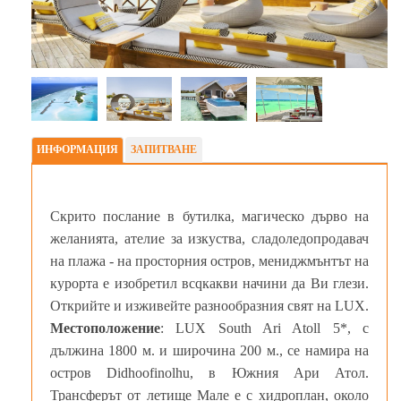
ИНФОРМАЦИЯ
ЗАПИТВАНЕ
Скрито послание в бутилка, магическо дърво на
желанията, ателие за изкуства, сладоледопрoдавач
на плажа - на просторния остров, мениджмънтът на
курорта е изобретил всqкакви начини да Ви глези.
Открийте и изживейте разнообразния свят на LUX.
Местоположение
: LUX South Ari Atoll 5*, с
дължина 1800 м. и широчина 200 м., се намира на
остров Didhoofinolhu, в Южния Ари Атол.
Трансферът от летище Мале е с хидроплан, около