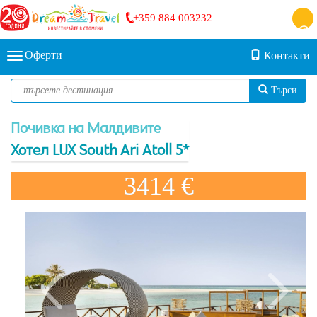
+359 884 003232
Оферти
Контакти
Търси
Почивка на Малдивите
Хотел LUX South Ari Atoll 5*
3414 €