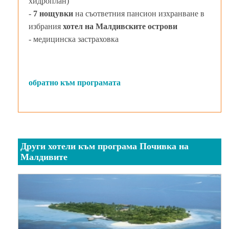
хидроплан)
-
7 нощувки
на съответния пансион изхранване в
избрания
хотел на Малдивските острови
- медицинска застраховка
обратно към програмата
Други хотели към програма Почивка на
Малдивите