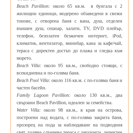
Beach Pavillion:
около 65 кв.м. в бунгала с 2
жилищни единици, модерено обзаведени в свежи
тонове, с отворена баня с вана, душ, отделен
външен душ, сешоар, халати, TV, DVD плейър,
телефон, безплатен безжичен интернет, iPod,
климатик, вентилатор, минибар, кана за кафе/чай,
тераса с директен достъп до плажа и гледка към
морето.
Beach Villa:
около 95 кв.м., свободно стоящи, с
всекидневна и по-голяма баня.
Beach Pool Villa:
около 116 кв.м. с по-голяма баня и
частен басейн.
Family Lagoon Pavillion:
около 130 кв.м., два
свързани Beach Pavillion, идеален за семейства.
Water Villa:
около 98 кв.м., в края на острова,
построени над водата, с по-голяма закрита баня,
прозорец на пода за наблюдаване на подводния
свят, голяма слънчева тераса с шезлонги, директен