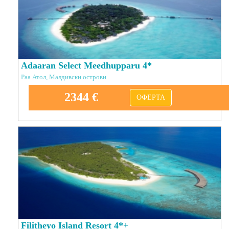
Adaaran Select Meedhupparu 4*
Раа Атол, Малдивски острови
2344 €
ОФЕРТА
Filitheyo Island Resort 4*+