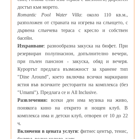
достъп към морето.
Romantic Pool Water Villa
: около 110 кв.м.,
разположен от страната на изгрева на слънцето, с
дървена слънчева тераса с кресло и собствен
басейн.
Изхранване
: разнообразна закуска на бюфет. При
резервиран полупнасион, допълнително вечери,
при пълен пансион - закуска, обяд и вечеря.
Курортът предлага възможност за хранене тип
"Dine Around", което включва всички маркирани
ястия във всичките ресторанти на комплекса (без
"Umami"). Предлага се и All Inclusive.
Развлечения:
всеки ден има музика на живо,
понякога кино на открито и нощен клуб. В
комплекса има и детски клуб, отворен от 10 до 22
ч.
Включени в цената услуги
: фитнес център, тенис,
билярд, водно колело, каяк.