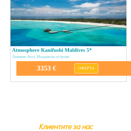
Atmosphere Kanifushi Maldives 5*
Лавияни Атол, Малдивски острови
3353 €
ОФЕРТА
Клиентите за нас