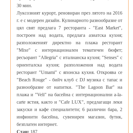
30 мин.
Луксозният курорт, реновиран през лятото на 2016
г. е с модерен дизайн. Кулинарното разнообразие от
цял свят предлага 7 ресторанта - "East Market",
построен над водата, предлага азиатска кухня;
разположеният директно на плажа ресторант
"Mixe" с интернационален тематичен бюфет;
ресъорант "Allegria" с италианска кухня; "Senses" с
ориенталска кухня; разположения над водата
ресторант "Umami" с японска кухня. Откроява се
"Beach Rouge" - бийч клуб с DJ музика с тапас и
разнообразие от напитки. "The Lagoon Bar" на
плажа и "Veli" на басейна с интернационални a-la-
carte ястия, както и "Cafe LUX", предлагащи леки
закуски и кафе специалитети; 6 различни бара, 2
инфинити басейна, сувенирен магазин, бутик,
безплатен интернет.
Стаи:
187