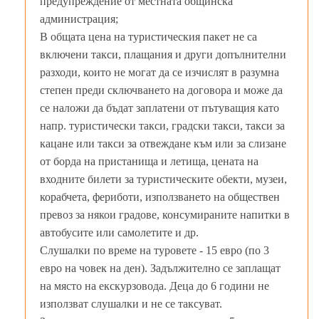
предупреждение от местната общинска
администрация;
В общата цена на туристическия пакет не са
включени такси, плащания и други допълнителни
разходи, които не могат да се изчислят в разумна
степен преди сключването на договора и може да
се наложи да бъдат заплатени от пътуващия като
напр. туристически такси, градски такси, такси за
кацане или такси за отвеждане към или за слизане
от борда на пристанища и летища, цената на
входните билети за туристическите обекти, музеи,
корабчета, фериботи, използването на обществен
превоз за някои градове, консумираните напитки в
автобусите или самолетите и др.
Слушалки по време на туровете - 15 евро (по 3
евро на човек на ден). Задължително се заплащат
на място на екскурзовода. Деца до 6 години не
използват слушалки и не се таксуват.