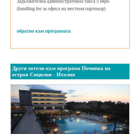
Задължителна административна такса 5 евро
(handling fee за офиса на местния партньор)
обратно към програмата
Други хотели към програма Почивка на
остров Сицилия - Италия