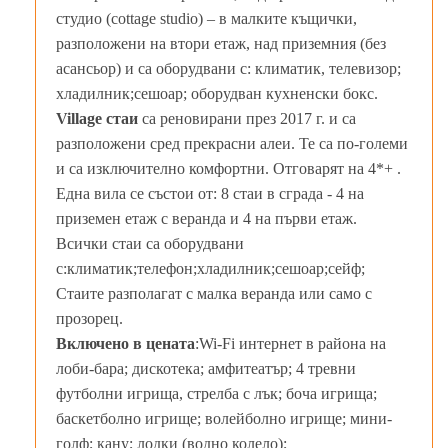
студио (cottage studio) – в малките къщички,
разположени на втори етаж, над приземния (без
асансьор) и са оборудвани с: климатик, телевизор;
хладилник;сешоар; оборудван кухненски бокс.
Village стаи
са реновирани през 2017 г. и са
разположени сред прекрасни алеи. Те са по-големи
и са изключително комфортни. Отговарят на 4*+ .
Една вила се състои от: 8 стаи в сграда - 4 на
приземен етаж с веранда и 4 на първи етаж.
Всички стаи са оборудвани
с:климатик;телефон;хладилник;сешоар;сейф;
Стаите разполагат с малка веранда или само с
прозорец.
Включено в цената
:Wi-Fi интернет в района на
лоби-бара; дискотека; амфитеатър; 4 тревни
футболни игрища, стрелба с лък; боча игрища;
баскетболно игрище; волейболно игрище; мини-
голф; кану; лодки (водно колело);