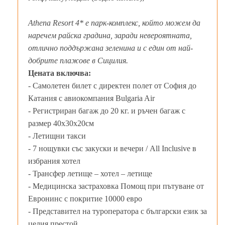
Athena Resort 4* е парк-комплекс, който можем да
наречем райска градина, заради невероятната,
отлично поддържана зеленина и с един от най-
добрите плажове в Сицилия.
Цената включва:
- Самолетен билет с директен полет от София до
Катания с авиокомпания Bulgaria Air
- Регистриран багаж до 20 кг. и ръчен багаж с
размер 40x30x20см
- Летищни такси
- 7 нощувки със закуски и вечери / All Inclusive в
избрания хотел
- Трансфер летище – хотел – летище
- Медицинска застраховка Помощ при пътуване от
Евронинс с покритие 10000 евро
- Представител на туроператора с български език за
целия престой