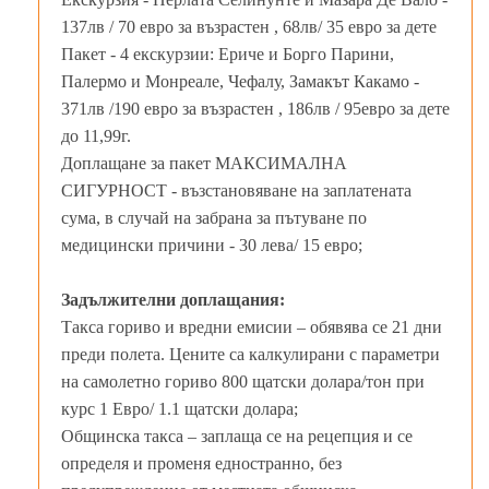
137лв / 70 евро за възрастен , 68лв/ 35 евро за дете
Пакет - 4 екскурзии: Ериче и Борго Парини,
Палермо и Монреале, Чефалу, Замакът Какамо -
371лв /190 евро за възрастен , 186лв / 95евро за дете
до 11,99г.
Доплащане за пакет МАКСИМАЛНА
СИГУРНОСТ - възстановяване на заплатената
сума, в случай на забрана за пътуване по
медицински причини - 30 лева/ 15 евро;
Задължителни доплащания:
Такса гориво и вредни емисии – обявява се 21 дни
преди полета. Цените са калкулирани с параметри
на самолетно гориво 800 щатски долара/тон при
курс 1 Евро/ 1.1 щатски долара;
Общинска такса – заплаща се на рецепция и се
определя и променя едностранно, без