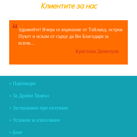
Клиентите за нас
Здравейте! Вчера се върнахме от Тайланд, остров
Пукет и искам от сърце да Ви Благодаря за
всичк...
Кристиан Димитров
Партньори
За Дрийм Травъл
Застраховки при пътуване
Условия за използване
Блог