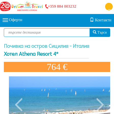
+359 884 003232
Оферти
Контакти
Търси
Почивка на остров Сицилия - Италия
Хотел Athena Resort 4*
764 €