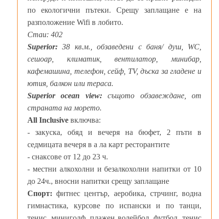
по екологични пътеки. Срещу заплащане е на
разположение Wifi в лобито.
Стаи: 402
Superior:
38 кв.м., обзаведени с баня/ душ, WC,
сешоар, климатик, вентилатор, минибар,
кафемашина, телефон, сейф, TV, дъска за гладене и
ютия, балкон или тераса.
Superior ocean view:
същото обзавеждане, от
страната на морето.
All Inclusive
включва:
- закуска, обяд и вечеря на бюфет, 2 пъти в
седмицата вечеря в а ла карт ресторантите
- снаксове от 12 до 23 ч.
- местни алкохолни и безалкохолни напитки от 10
до 24ч., вносни напитки срещу заплащане
Спорт:
фитнес център, аеробика, стрчинг, водна
гимнастика, курсове по испански и по танци,
тенис, миниголф, плажен волейбол, футбол, тенис