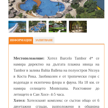
ИНФОРМАЦИЯ
ЗАПИТВАНЕ
Местоположение:
Хотел Barcelo Tambor 4* се
намира директно на дългата плажна ивица на
Tambor в залива Bahia Ballena на полуостров Nicoya
в Коста Рика. Заобиколен е от тропически гори с
водопади и екзотична флора и фауна. На 18 км. се
намира селището Montezuma. Разстояние до
летището в Сан Хосе- 4-5 часа.
Хотел:
Хотелският комплекс се състои общо от 6
двуетажни сгради, разположени в обширна