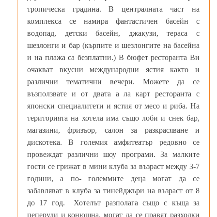
тропическа градина. В централната част на
комплекса се намира фантастичен басейн с
водопад, детски басейн, джакузи, тераса с
шезлонги и бар (кърпите и шезлонгите на басейна
и на плажа са безплатни.) В бюфет ресторанта Ви
очакват вкусни международни ястия както и
различни тематични вечери. Можете да се
възползвате и от двата а ла карт ресторанта с
японски специалитети и ястия от месо и риба. На
територията на хотела има също лоби и снек бар,
магазини, фризъор, салон за разкрасяване и
дискотека. В големия амфитеатър редовно се
провеждат различни шоу програми. За малките
гости се грижат в мини клуба за възраст между 3-7
години, а по- големмите деца могат да се
забавляват в клуба за тинейджъри на възраст от 8
до 17 год. Хотелът разполага също с къща за
пеперуди и конюшна, могат да се правят разходки