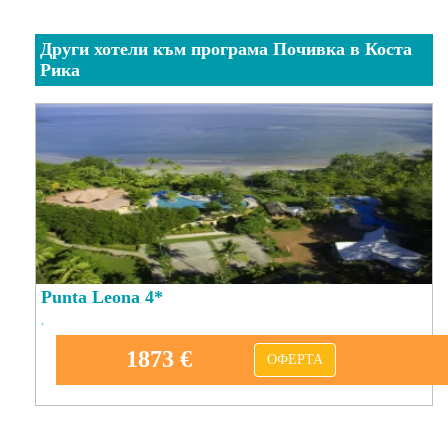
Други хотели към програма Почивка в Коста
Рика
Punta Leona 4*
,
1873 €
ОФЕРТА