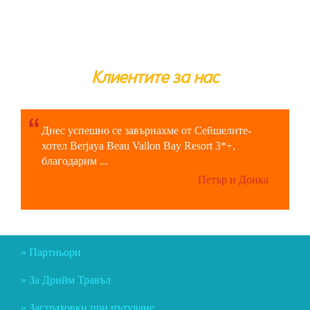
Клиентите за нас
Днес успешно се завърнахме от Сейшелите-
хотел Berjaya Beau Vallon Bay Resort 3*+,
благодарим ...
Петър и Донка
Партньори
За Дрийм Травъл
Застраховки при пътуване