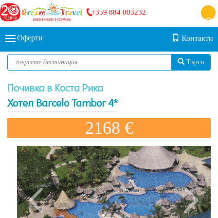
+359 884 003232
Оферти
Контакти
Търси
Почивка в Коста Рика
Хотел Barcelo Tambor 4*
2168 €