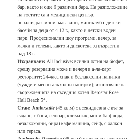
бар, както и още 6 различни бара. На разположение
на гостите са и медицински център,
пералня,различни магазини, миниклуб с детски
басейн за деца от 4-12 г., както и детски воден
парк. Професионални шоу програми, вечер, за
малки и големи, както и дискотека за възрастни
над 18 г.
Изхранване:
All Inclusive: всички ястия на бюфет,
срещу резервация може и вечеря в а-ла-карт
ресторантт; 24-часа снак и безлакхолни напитки
(чужди и месни алкхолни напирки); използване на
съоръжденията на съседния хотел Iberostar Rose
Hall Beach.5*.
Стаи:
Juniorsuite
(45 кв.м) с всекидневна с кът за
сядане, с баня, сешоар, климатик, мини бар( вода,
безалкохолни, бира) кафе машина, сейф, с балкон
или тераса.
Juniorsuite Oceaniew
(45 кв.м) с красива гледка към