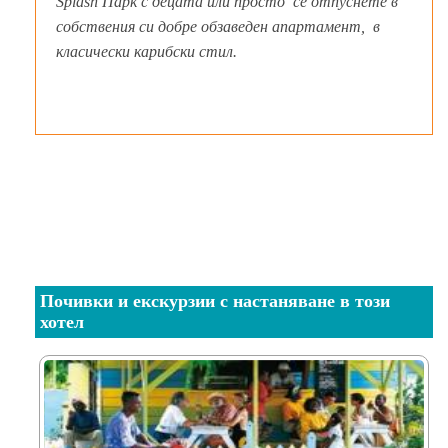
Splash Парк с децата или просто се отпуснете в
собствения си добре обзаведен апартамент, в
класически карибски стил.
Почивки и екскурзии с настаняване в този
хотел