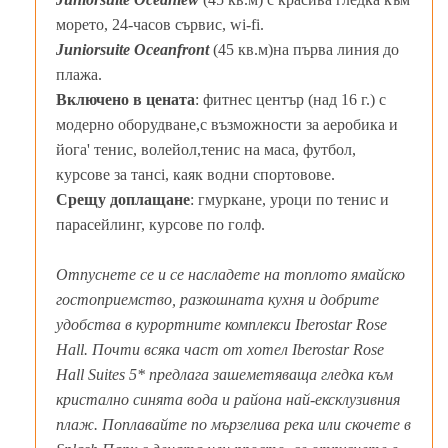
морето, 24-часов сървис, wi-fi.
Juniorsuite Oceanfront
(45 кв.м)на първа линия до
плажа.
Включено в цената
: фитнес център (над 16 г.) с
модерно оборудване,с възможности за аеробика и
йога' тенис, волейол,тенис на маса, футбол,
курсове за танci, каяк водни спортовове.
Срещу доплащане
: гмуркане, уроци по тенис и
парасейлинг, курсове по голф.
Отпуснете се и се насладете на топлото ямайско
гостоприемство, разкошната кухня и добрите
удобства в курортните комплекси Iberostar Rose
Hall. Почти всяка част от хотел Iberostar Rose
Hall Suites 5* предлага зашеметяваща гледка към
кристално синята вода и района най-ексклузивния
плаж. Поплавайте по мързелива река или скочете в