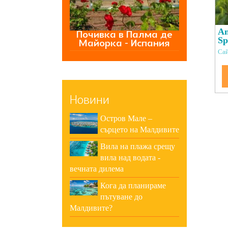
An
Почивка в Палма де
Sp
Майорка - Испания
Сай
Новини
Остров Мале –
сърцето на Малдивите
Вила на плажа срещу
вила над водата -
вечната дилема
Кога да планираме
пътуване до
Малдивите?