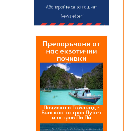
Абонирайте се за нашият
Newsletter
Препоръчани от
нас екзотични
почивки
Почивка в Тайланд -
Бангкок, остров Пукет
и остров Пи Пи