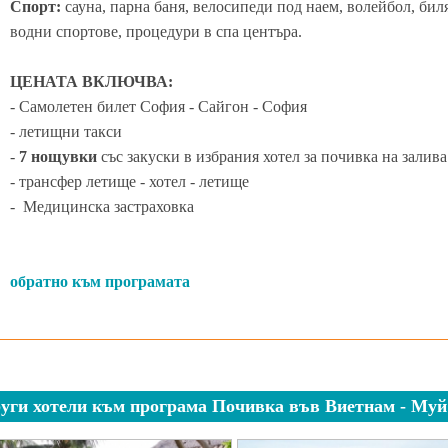
Спорт:
сауна, парна баня, велосипеди под наем, волейбол, бил
водни спортове, процедури в спа центъра.
ЦЕНАТА ВКЛЮЧВА:
- Самолетен билет София - Сайгон - София
- летищни такси
-
7 нощувки
със закуски в избрания хотел за почивка на залива 
- трансфер летище - хотел - летище
- Медицинска застраховка
обратно към програмата
уги хотели към програма Почивка във Виетнам - Муй