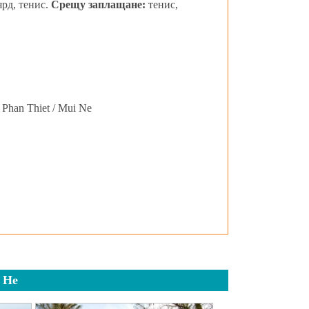
ярд, тенис.
Срещу заплащане:
тенис,
Phan Thiet / Mui Ne
 Не