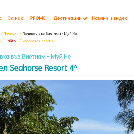
о
За нас
PROMO
Дестинации
Новини и видео
/ Почивки /
Почивка във Виетнам - Муй Не
м /
Сайгон
/ Seahorse Resort 4*
вка във Виетнам - Муй Не
ел Seahorse Resort 4*