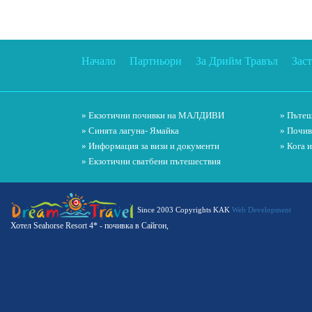
Начало
Партньори
За Дрийм Травъл
Зас
» Екзотични почивки на МАЛДИВИ
» Пътеш
» Синята лагуна- Ямайка
» Почив
» Информация за визи и документи
» Кога 
» Екзотични сватбени пътешествия
Since 2003 Copyrights KAK
Web Development
Хотел Seahorse Resort 4* - почивка в Сайгон,