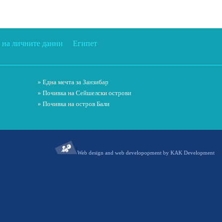
 на личните данни
Египет
» Една мечта за Занзибар
» Почивка на Сейшелски острови
» Почивка на остров Бали
Web design and web developopment by KAK Development