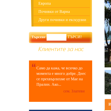
Европа
Почивки от Варна
Други почивки и екскурзии
Търсене
Клиентите за нас
Само да кажа, че всичко до
момента е много добре. Днес
се прехвърлихме от Мае на
Пралин. Ако...
сем. Златеви