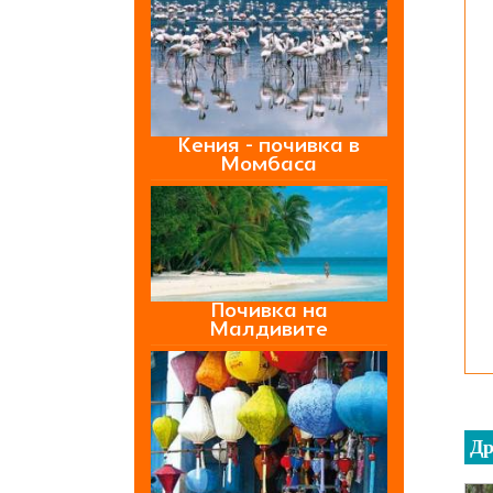
Кения - почивка в
Момбаса
Почивка на
Малдивите
Др