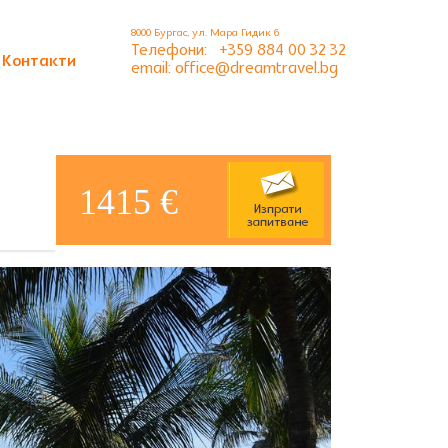
8000 Бургас, ул. Мара Гидик 6
Телефони:
+359 884 00 32 32
Контакти
email: office@dreamtravel.bg
1415 €