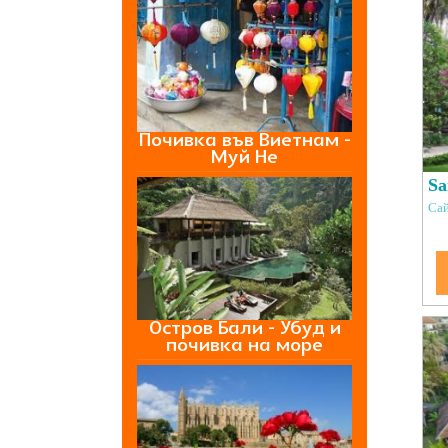
Почивка във Виетнам -
Муй Не
Sa
Сай
Остров Бали - Убуд и
почивка на море