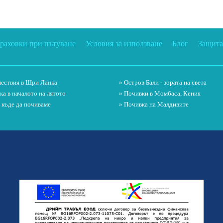
траховки при пътуване
Условия за използване
Блог
Защита
ествия в Шри Ланка
» Остров Бали - зората на света
ка в началото на лятото
» Почивки в Момбаса, Кения
и къде да почиваме
» Почивка на Малдивите