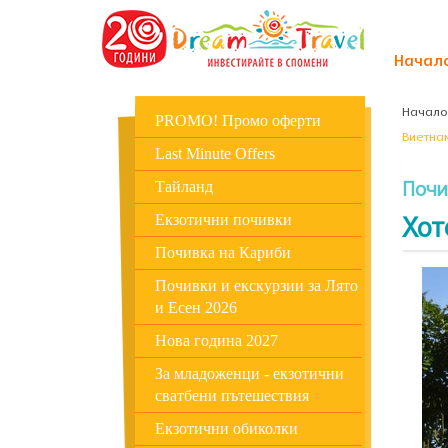
Начал
Начало
PROMO! Промо оферти
Виетна
Last Minute Offers
Почи
Тайланд
Хот
Екзотични почивки
Почивка на Кариби
Почивки и екскурзии за Лято
и Есен 2026
Нова година 2027
За младоженци - екзотични
сватбени пътешествия
Екзотични обиколки