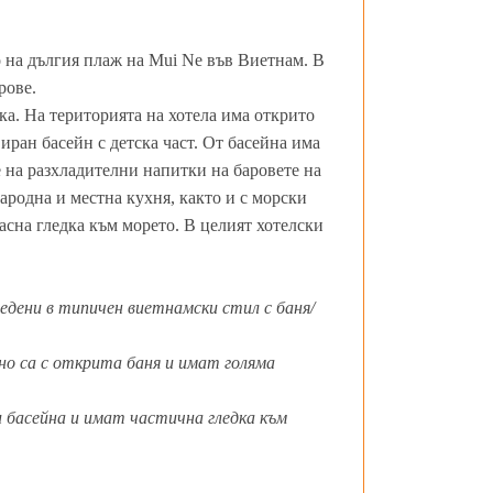
о на дългия плаж на Mui Ne във Виетнам. В
рове.
ека. На територията на хотела има открито
виран басейн с детска част. От басейна има
е на разхладителни напитки на баровете на
ародна и местна кухня, както и с морски
асна гледка към морето. В целият хотелски
ведени в типичен виетнамски стил с баня/
но са с открита баня и имат голяма
 и басейна и имат частична гледка към