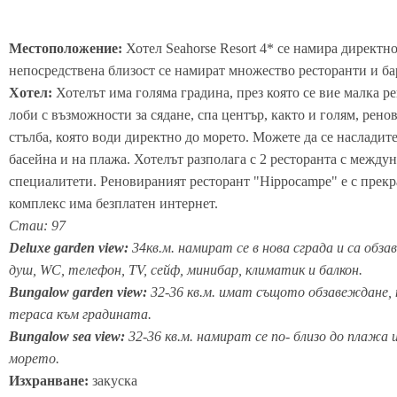
Местоположение:
Хотел Seahorse Resort 4* се намира директн
непосредствена близост се намират множество ресторанти и ба
Хотел:
Хотелът има голяма градина, през която се вие малка р
лоби с възможности за сядане, спа център, както и голям, рено
стълба, която води директно до морето. Можете да се насладит
басейна и на плажа. Хотелът разполага с 2 ресторанта с междун
специалитети. Реновираният ресторант "Hippocampe" e с прекр
комплекс има безплатен интернет.
Стаи: 97
Deluxe garden view:
34кв.м. намират се в нова сграда и са обза
душ, WC, телефон, TV, сейф, минибар, климатик и балкон.
Bungalow garden view:
32-36 кв.м. имат същото обзавеждане, 
тераса към градината.
Bungalow sea view:
32-36 кв.м. намират се по- близо до плажа
морето.
Изхранване:
закуска