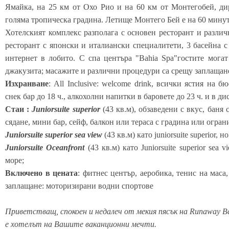
Ямайка, на 25 км от Охо Рио и на 60 км от Монтегобей, ди
голяма тропическа градина. Летище Монтего Бей е на 60 мину
Хотелският комплекс разполага с основен ресторант и различн
ресторант с японски и италиански специалитети, 3 басейна с 
интернет в лобито. С спа центъра "Bahia Spa"гостите могат
джакузита; масажите и различни процедури са срещу заплащан
Изхранване
: All Inclusive: welcome drink, всички ястия на б
снек бар до 18 ч., алкохолни напитки в баровете до 23 ч. и в дис
Стаи :
Juniorsuite superior
(43 кв.м), обзаведени с вкус, баня 
сядане, мини бар, сейф, балкон или тераса с градина или огран
Juniorsuite superior sea view
(43 кв.м) като juniorsuite superior, 
Juniorsuite Oceanfront
(43 кв.м) като Juniorsuite superior sea
море;
Включено в цената
: фитнес център, аеробика, тенис на маса
заплащане: моторизирани водни спортове
Приветстващ, спокоен и недалеч от мекия пясък на Runaway Ba
е хотелът на Вашите ваканционни мечти.