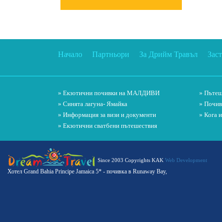
Начало
Партньори
За Дрийм Травъл
Зас
» Екзотични почивки на МАЛДИВИ
» Пътеш
» Синята лагуна- Ямайка
» Почив
» Информация за визи и документи
» Кога 
» Екзотични сватбени пътешествия
Since 2003 Copyrights KAK
Web Development
Хотел Grand Bahia Principe Jamaica 5* - почивка в Runaway Bay,