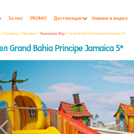
о
За нас
PROMO
Дестинации
Новини и видео
/ Почивки / Ямайка /
Runaway Bay
/ Grand Bahia Principe Jamaica 5*
ел Grand Bahia Principe Jamaica 5*