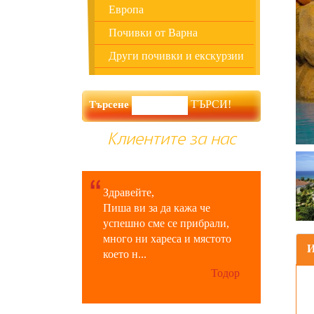
Европа
Почивки от Варна
Други почивки и екскурзии
Търсене
Клиентите за нас
Здравейте,
Пиша ви за да кажа че
успешно сме се прибрали,
много ни хареса и мястото
което н...
Тодор