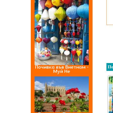
Почивка във Виетнам -
По
Муй Не