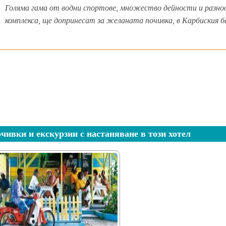
Голяма гама от водни спортове, множество дейности и разноо
комплекса, ще допринесат за желаната почивка, в Карбиския б
чивки и екскурзии с настаняване в този хотел