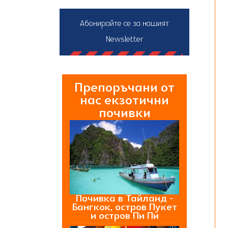
Абонирайте се за нашият
Newsletter
Препоръчани от
нас екзотични
почивки
Почивка в Тайланд -
Бангкок, остров Пукет
и остров Пи Пи