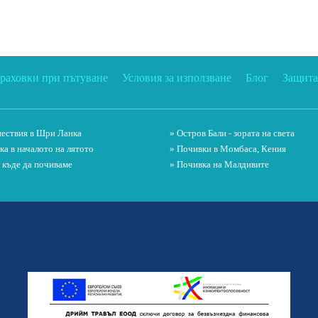
траховки при пътуване
Условия за използване
Блог
Защита
ествия в Шри Ланка
» Остров Бали - зората на света
ка в началото на лятото
» Почивки в Момбаса, Кения
и къде да почиваме
» Почивка на Малдивите