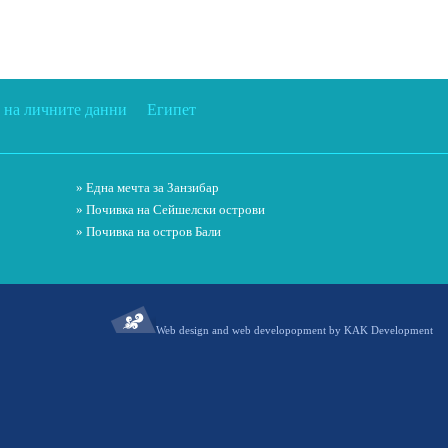
 на личните данни
Египет
» Една мечта за Занзибар
» Почивка на Сейшелски острови
» Почивка на остров Бали
Web design and web developopment by KAK Development