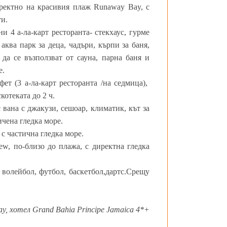
ректно на красивия плаж Runaway Bay, с
ти.
и 4 а-ла-карт ресторанта- стекхаус, гурме
аква парк за деца, чадъри, кърпи за баня,
 да се възползват от сауна, парна баня и
е.
юфет (3 а-ла-карт ресторанта /на седмица),
котеката до 2 ч.
с вана с джакузи, сешоар, климатик, кът за
ичена гледка море.
но с частична гледка море.
 view, по-близо до плажа, с директна гледка
, волейбол, футбол, баскетбол,дартс.Срещу
y, хотел Grand Bahia Principe Jamaica 4*+