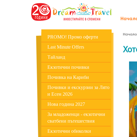
Начал
Начало
PROMO! Промо оферти
Хот
Last Minute Offers
Тайланд
Екзотични почивки
Почивка на Кариби
Почивки и екскурзии за Лято
и Есен 2026
Нова година 2027
За младоженци - екзотични
сватбени пътешествия
Екзотични обиколки