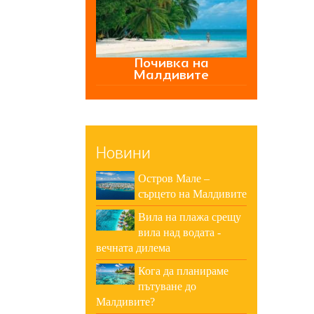
Почивка на
Малдивите
Новини
Остров Мале –
сърцето на Малдивите
Вила на плажа срещу
вила над водата -
вечната дилема
Кога да планираме
пътуване до
Малдивите?