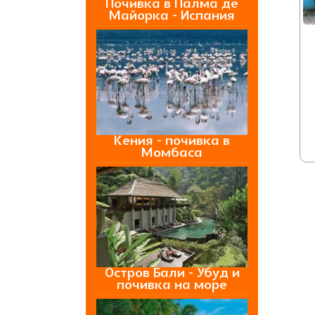
Почивка в Палма де
Майорка - Испания
Кения - почивка в
Момбаса
Остров Бали - Убуд и
почивка на море