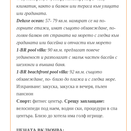
климатик, както и балкон или тераса към улицата
или градината.
Deluxe ocean:
57- 79 кв.м. намират се на по-
горните етажи, имат същото обзавеждане, по-
голям балкон от страната на морето с гледка към
градината или басейна и отчасти към морето
1-BR pool villa:
90 кв.м. предлагат повече
уединеност и разполагат с малък частен басейн с
шезлонги и външна баня.
1-BR beachfront pool villa:
92 кв.м. същото
обзавеждане, по- близо до плажа и с гледка море.
Изхранване: закуска, закуска и вечеря, пълен
пансион
Спорт:
фитнес център.
Срещу заплащане:
велосипеди под наем, водни ски, процедури в спа
центъра. Близо до хотела има голф игрище.
ЦЕНАТА ВКЛЮЧВА: