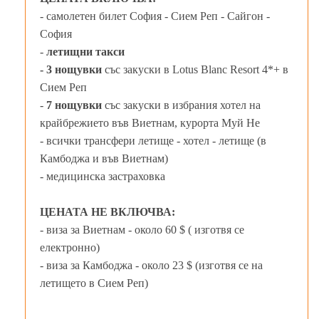
- самолетен билет София - Сием Реп - Сайгон -
София
-
летищни такси
- 3
нощувки
със закуски в Lotus Blanc Resort 4*+ в
Сием Реп
-
7 нощувки
със закуски в избрания хотел на
крайбрежието във Виетнам, курорта Муй Не
- всички трансфери летище - хотел - летище (в
Камбоджа и във Виетнам)
- медицинска застраховка
ЦЕНАТА НЕ ВКЛЮЧВА:
- виза за Виетнам - около 60 $ ( изготвя се
електронно)
- виза за Камбоджа - около 23 $ (изготвя се на
летището в Сием Реп)