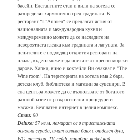
басейн. Елегантните стаи и вили на хотела се
разпределят хармонично сред градината. В
ресторант "L''Anmien" се предлагат ястия от
националната и международна кухня и
междувременно можете да се насладите на
невероятната гледка към градината и лагуната. За
ценителите е подходящ открития ресторант на
плажа, където можете да опитате от пресни морски
дарове. Хапки, вино и коктейли Ви очакват в "The
Wine room". На територията на хотела има 2 бара,
детски клуб, библиотека и магазин за сувенири. В
спа центъра можете да се възползвате от богатото
разнообразие от разкрасителни процедури и
масажи. Безплатен интернет в целия комплекс.
Стаи:
90
Deluxe:
57 кв.м. намират се в триетажната
основна сграда, имат голяма баня с отделен душ,
WC, телефон, TV, сейф, минибар, кафе/ чай,