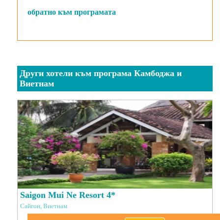
обратно към програмата
Други хотели към програма Камбоджа и
Виетнам
Saigon Mui Ne Resort 4*
Сайгон, Виетнам