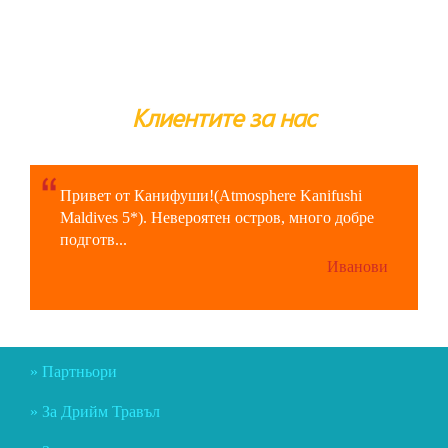
Клиентите за нас
Привет от Канифуши!(Atmosphere Kanifushi
Maldives 5*). Невероятен остров, много добре
подготв...
Иванови
Партньори
За Дрийм Травъл