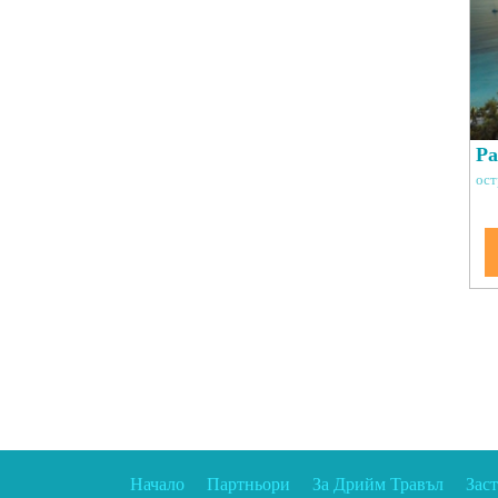
Pa
ост
Начало
Партньори
За Дрийм Травъл
Зас