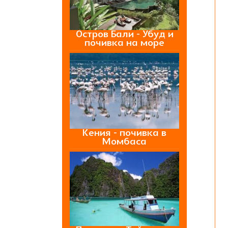
Остров Бали - Убуд и
почивка на море
Кения - почивка в
Момбаса