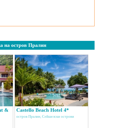
а на остров Пралин
nt &
Castello Beach Hotel 4*
остров Пралин, Сейшелски острови