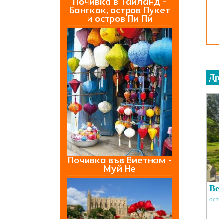
Почивка в Тайланд -
Бангкок, остров Пукет
и остров Пи Пи
Др
Почивка във Виетнам -
Муй Не
Be
ост