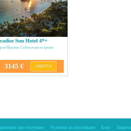
radise Sun Hotel 4*+
ров Пралин, Сейшелски острови
3145 €
ОФЕРТА
траховки при пътуване
Условия за използване
Блог
Защита