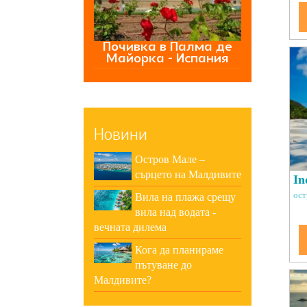
Почивка в Палма де
Майорка - Испания
Новини
Остров Мале –
сърцето на Малдивите
In
ост
Вила на плажа срещу
вила над водата -
вечната дилема
Кога да планираме
пътуване до
Малдивите?