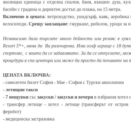
жилищна единица с отделна спалня, баня, външен душ, кухн
басейн с градина и директен достъп до плажа, на 15 метра.
Включено в цената
: ветроходство, уиндсърф, каяк, аеробика
велосипеди.
Срещу заплащане
: гмуркане, риболов, уроци за
Независимо дали търсите много дейности или релакс в лукс
Resort 5*+, няма да Ви разочарова. Има голф игрище с 18 дуп
спортове, с които да се забавлявате. За да се отпуснете, мо
процедури в спа центъра или може би просто да почивате на п
ЦЕНАТА ВКЛЮЧВА:
- самолетен билет София - Мае - София с Турски авиолинии
- летищни такси
-
7 нощувки
със
закуски / закуски и вечери
в избрания хотел 
- трансфер летище - хотел - летище (трансферът от остров
ферибот)
- медицинска застраховка