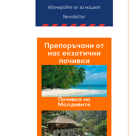
Абонирайте се за нашият
Newsletter
Препоръчани от
нас екзотични
почивки
Почивка на
Малдивите