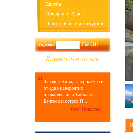
Европа
Почивки от Варна
Други почивки и екскурзии
Търсене
Клиентите за нас
Здравей Нина, завърнахме се
от едно невероятно
преживяване в Тайланд-
Бангкок и остров П...
Петя Николова