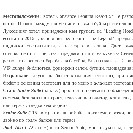
Местоположение
: Хотел Constance Lemuria Resort 5*+ е раз
остров Пралин, между три мечтани плажа и буйна растителност
Луксозният хотел принадлежи към групата на "Leading Hotel
есента на 2016 г, основният ресторант "The Legend" предла
индийски специалитети, с изглед към залива. Двата а-л
специалитети и "The Diva"- предлагащ типична кухня за Сейеш
разполага с основен бар, бар на басейна, бар на плажа- "Taka
VIP lounge, библиотека, фризорски салон, бутици, площадка за
Изхранване
: закуска на бюфет в главния ресторант, при за
бюфет в основния ресторант или по меню в а-ла-карт ресторант
Стаи:
Junior Suite
(52 кв.м) просторни и елегантно обзаведени
система, безплатен интернет, телефон, вентилатор, климатик,
или тераса с гледка към морето.
Senior Suite
(115 кв.м) като Junior Suite, по-големи с всекидне
двойно по-голям балкон или тераса.
Pool Villa
( 725 кв.м) като Senior Suite, много луксозна, с д