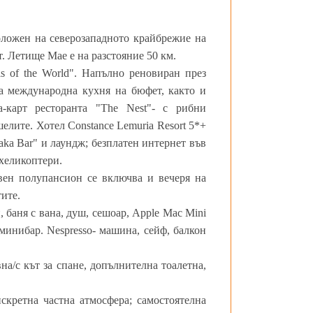
положен на северозападното крайбрежие на
. Летище Мае е на разстояние 50 км.
s of the World". Напълно реновиран през
га международна кухня на бюфет, както и
а-карт ресторанта "The Nest"- с рибни
елите. Хотел Constance Lemuria Resort 5*+
maka Bar" и лаундж; безплатен интернет във
 хеликоптери.
явен полупансион се включва и вечеря на
ите.
, баня с вана, душ, сешоар, Apple Mac Mini
 минибар. Nespresso- машина, сейф, балкон
вна/с кът за спане, допълнителна тоалетна,
искретна частна атмосфера; самостоятелна