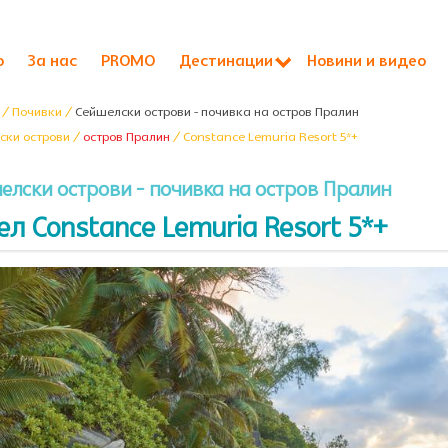
о
За нас
PROMO
Дестинации
Новини и видео
/ Почивки /
Сейшелски острови - почивка на остров Пралин
ски острови /
остров Пралин
/ Constance Lemuria Resort 5*+
елски острови - почивка на остров Пралин
ел Constance Lemuria Resort 5*+