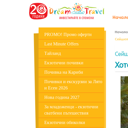
Начал
Начало
PROMO! Промо оферти
Сейшел
Last Minute Offers
Сейш
Тайланд
Хот
Екзотични почивки
Почивка на Кариби
Почивки и екскурзии за Лято
и Есен 2026
Нова година 2027
За младоженци - екзотични
сватбени пътешествия
Екзотични обиколки