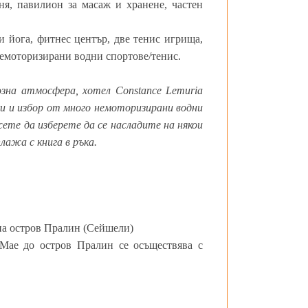
я, павилион за масаж и хранене, частен
 и йога, фитнес център, две тенис игрища,
 немоторизирани водни спортове/тенис.
озна атмосфера, хотел Constance Lemuria
ки и избор от много немоторизирани водни
жете да изберете да се насладите на някои
лажа с книга в ръка.
на остров Пралин (Сейшели)
 Мае до остров Пралин се осъществява с