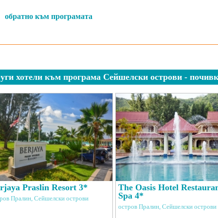
обратно към програмата
уги хотели към програма Сейшелски острови - почивк
rjaya Praslin Resort 3*
The Oasis Hotel Restaura
Spa 4*
ров Пралин, Сейшелски острови
остров Пралин, Сейшелски острови