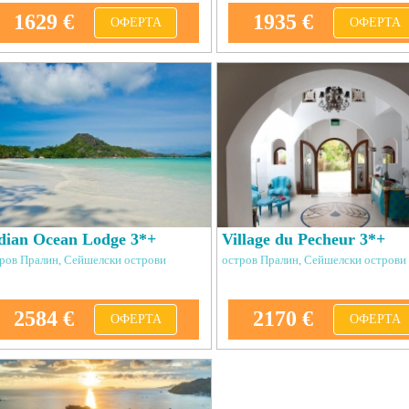
1629 €
1935 €
ОФЕРТА
ОФЕРТА
dian Ocean Lodge 3*+
Village du Pecheur 3*+
ров Пралин, Сейшелски острови
остров Пралин, Сейшелски острови
2584 €
2170 €
ОФЕРТА
ОФЕРТА