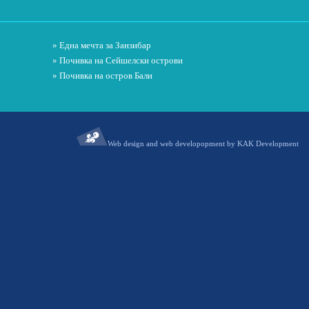
» Една мечта за Занзибар
» Почивка на Сейшелски острови
» Почивка на остров Бали
Web design and web developopment by KAK Development