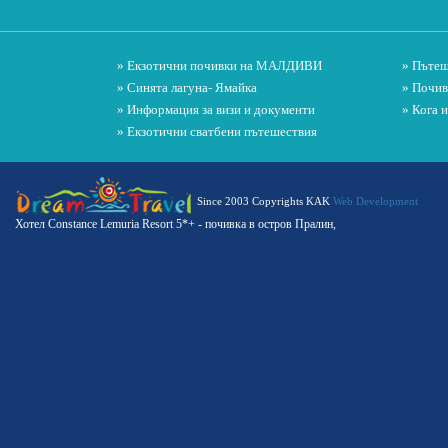
» Екзотични почивки на МАЛДИВИ
» Пътеш
» Синята лагуна- Ямайка
» Почив
» Информация за визи и документи
» Кога 
» Екзотични сватбени пътешествия
Since 2003 Copyrights KAK
Web Development
Хотел Constance Lemuria Resort 5*+ - почивка в остров Пралин,