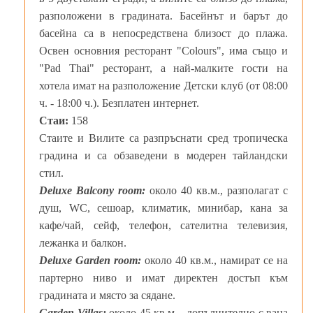
разположени в градината. Басейнът и барът до
басейна са в непосредствена близост до плажа.
Освен основния ресторант "Colours", има също и
"Pad Thai" ресторант, а най-малките гости на
хотела имат на разположение Детски клуб (от 08:00
ч. - 18:00 ч.). Безплатен интернет.
Стаи:
158
Стаите и Вилите са разпръснати сред тропическа
градина и са обзаведени в модерен тайландски
стил.
Deluxe Balcony room:
около 40 кв.м., разполагат с
душ, WC, сешоар, климатик, минибар, кана за
кафе/чай, сейф, телефон, сателитна телевизия,
лежанка и балкон.
Deluxe Garden room:
около 40 кв.м., намират се на
партерно ниво и имат директен достъп към
градината и място за сядане.
Garden Villas:
около 45 кв.м. , допълнително с вана