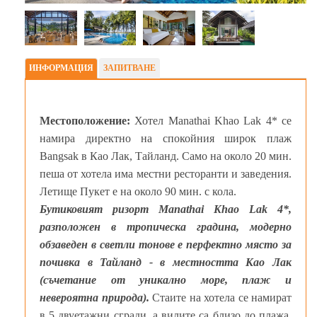
ИНФОРМАЦИЯ
ЗАПИТВАНЕ
Местоположение:
Хотел Manathai Khao Lak 4* се
намира директно на спокойния широк плаж
Bangsak в Као Лак, Тайланд. Само на около 20 мин.
пеша от хотела има местни ресторанти и заведения.
Летище Пукет е на около 90 мин. с кола.
Бутиковият ризорт Manathai Khao Lak 4*,
разположен в тропическа градина, модерно
обзаведен в светли тонове е перфектно място за
почивка в Тайланд - в местността Као Лак
(съчетание от уникално море, плаж и
невероятна природа).
Стаите на хотела се намират
в 5 двуетажни сгради, а вилите са близо до плажа,