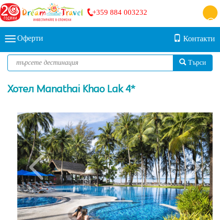
+359 884 003232
Оферти
Контакти
Търси
Хотел Manathai Khao Lak 4*