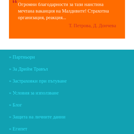
Огромни благодарности за тази наистина
мечтана ваканция на Малдивите! Страхотна
организация, реакция...
Т. Петрова, Д. Дончева
Партньори
За Дрийм Травъл
Застраховки при пътуване
Условия за използване
Блог
Защита на личните данни
Египет