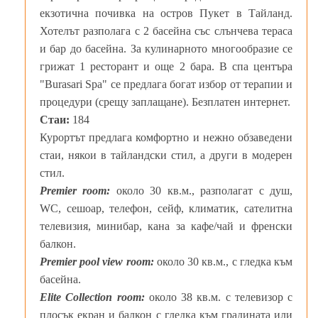
екзотична почивка на остров Пукет в Тайланд.
Хотелът разполага с 2 басейна със слънчева тераса
и бар до басейна. За кулинарното многообразие се
грижат 1 ресторант и още 2 бара. В спа центъра
"Burasari Spa" се предлага богат избор от терапии и
процедури (срещу заплащане). Безплатен интернет.
Стаи:
184
Курортът предлага комфортно и нежно обзаведени
стаи, някои в тайландски стил, а други в модерен
стил.
Premier room:
около 30 кв.м., разполагат с душ,
WC, сешоар, телефон, сейф, климатик, сателитна
телевизия, минибар, кана за кафе/чай и френски
балкон.
Premier pool view room:
около 30 кв.м., с гледка към
басейна.
Elite Collection room:
около 38 кв.м. с телевизор с
плосък екран и балкон с гледка към градината или