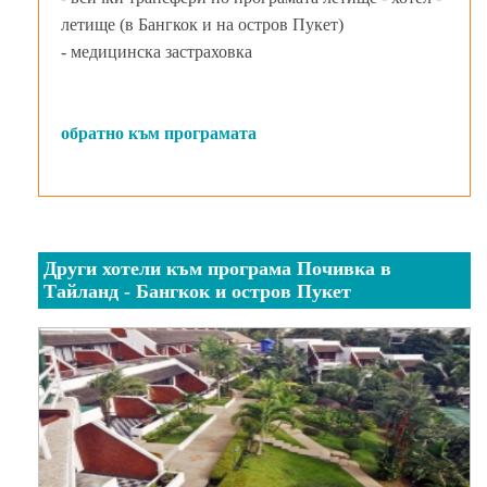
летище (в Бангкок и на остров Пукет)
- медицинска застраховка
обратно към програмата
Други хотели към програма Почивка в
Тайланд - Бангкок и остров Пукет