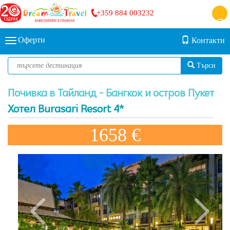
+359 884 003232
Оферти
Контакти
Търси
Почивка в Тайланд - Бангкок и остров Пукет
Хотел Burasari Resort 4*
1658 €