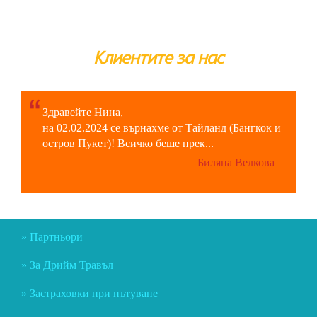
Клиентите за нас
Здравейте Нина,
на 02.02.2024 се върнахме от Тайланд (Бангкок и
остров Пукет)! Всичко беше прек...
Биляна Велкова
Партньори
За Дрийм Травъл
Застраховки при пътуване