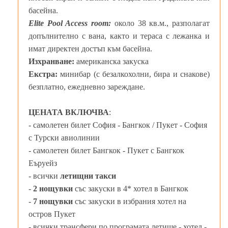
басейна.
Elite Pool Access room:
около 38 кв.м., разполагат
допълнително с вана, както и тераса с лежанка и
имат директен достъп към басейна.
Изхранване:
американска закуска
Екстра:
минибар (с безалкохолни, бира и снакове)
безплатно, ежедневно зареждане.
ЦЕНАТА ВКЛЮЧВА
:
- самолетен билет София - Бангкок / Пукет - София
с Турски авиолинии
- самолетен билет Бангкок - Пукет с Бангкок
Еъруейз
- всички
летищни такси
-
2 нощувки
със закуски в 4* хотел в Бангкок
-
7 нощувки
със закуски в избрания хотел на
остров Пукет
- всички трансфери по програмата летище - хотел -